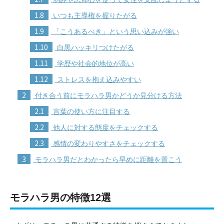
1.8
いつも主導権を握りたがる
1.9
「こうあるべき」という思い込みが強い
1.10
白黒ハッキリつけたがる
1.11
学歴や社会的地位が高い
1.12
ストレスを抱え込みやすい
2
付き合う前にモラハラ男かどうか見分ける方法
2.1
言葉の使い方に注目する
2.2
他人に対する態度をチェックする
2.3
感情の変わりやすさをチェックする
3
モラハラ男だとわかったら早めに距離を置こう
モラハラ男の特徴12選