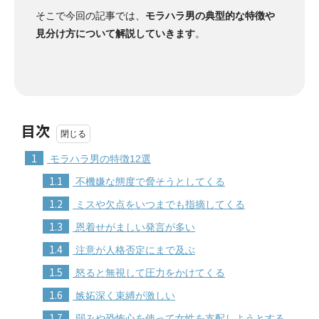
そこで今回の記事では、
モラハラ男の典型的な特徴や
見分け方について解説していきます
。
目次
1
モラハラ男の特徴12選
1.1
不機嫌な態度で脅そうとしてくる
1.2
ミスや欠点をいつまでも指摘してくる
1.3
恩着せがましい発言が多い
1.4
注意が人格否定にまで及ぶ
1.5
怒ると無視して圧力をかけてくる
1.6
嫉妬深く束縛が激しい
1.7
弱みや恐怖心を使って女性を支配しようとする