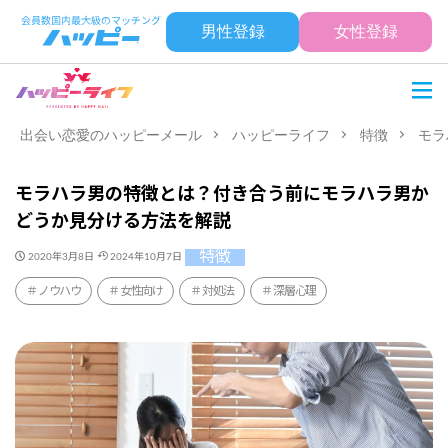
男性登録
女性登録
出会い恋愛のハッピーメール
ハッピーライフ
特徴
モラ
モラハラ男の特徴とは？付き合う前にモラハラ男か
どうか見分ける方法を解説
特徴
2020年3月8日
2024年10月7日
ノウハウ
女性向け
対処法
深層心理