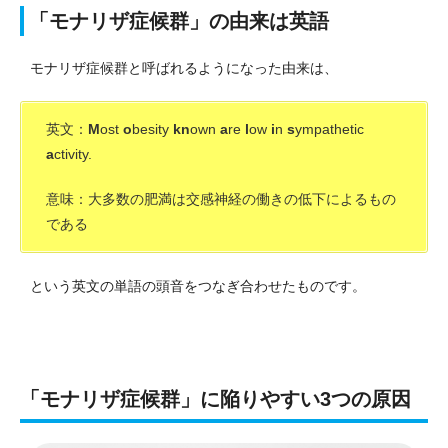
「モナリザ症候群」の由来は英語
モナリザ症候群と呼ばれるようになった由来は、
英文：
M
ost
o
besity
kn
own
a
re
l
ow
i
n
s
ympathetic
a
ctivity.
意味：大多数の肥満は交感神経の働きの低下によるもの
である
という英文の単語の頭音をつなぎ合わせたものです。
「モナリザ症候群」に陥りやすい3つの原因