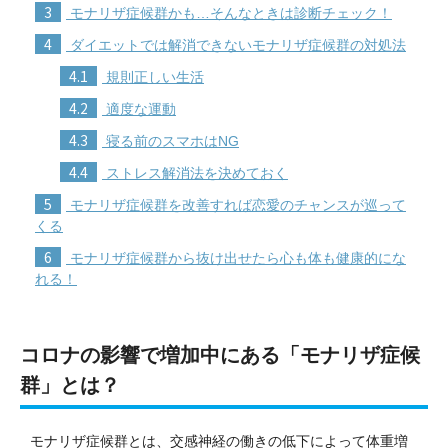
3
モナリザ症候群かも…そんなときは診断チェック！
4
ダイエットでは解消できないモナリザ症候群の対処法
4.1
規則正しい生活
4.2
適度な運動
4.3
寝る前のスマホはNG
4.4
ストレス解消法を決めておく
5
モナリザ症候群を改善すれば恋愛のチャンスが巡って
くる
6
モナリザ症候群から抜け出せたら心も体も健康的にな
れる！
コロナの影響で増加中にある「モナリザ症候
群」とは？
モナリザ症候群とは、交感神経の働きの低下によって体重増