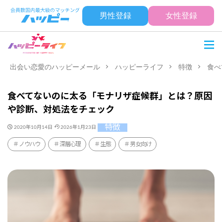
男性登録
女性登録
出会い恋愛のハッピーメール
ハッピーライフ
特徴
食べ
食べてないのに太る「モナリザ症候群」とは？原因
や診断、対処法をチェック
特徴
2020年10月14日
2026年1月23日
ノウハウ
深層心理
生態
男女向け