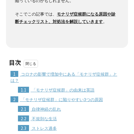
陥っているのかもしれません。
そこでこの記事では、
モナリザ症候群になる原因や診
断チェックリスト、対処法を解説していきます
。
目次
1
コロナの影響で増加中にある「モナリザ症候群」と
は？
1.1
「モナリザ症候群」の由来は英語
2
「モナリザ症候群」に陥りやすい3つの原因
2.1
自律神経の乱れ
2.2
不規則な生活
2.3
ストレス過多