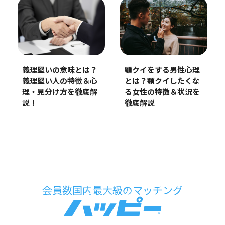
義理堅いの意味とは？
顎クイをする男性心理
義理堅い人の特徴＆心
とは？顎クイしたくな
理・見分け方を徹底解
る女性の特徴＆状況を
説！
徹底解説