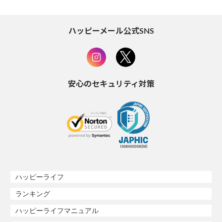
ハッピーメール公式SNS
安心のセキュリティ対策
ハッピーライフ
ランキング
ハッピーライフマニュアル