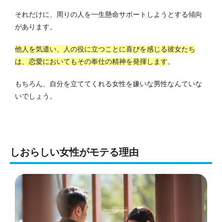
それだけに、周りの人を一生懸命サポートしようとする傾向
があります。
他人を気遣い、人の役に立つことに喜びを感じる彼女たち
は、恋愛においてもその奉仕の精神を発揮します
。
もちろん、自分を立ててくれる女性を嫌いな男性なんていな
いでしょう。
しおらしい女性がモテる理由