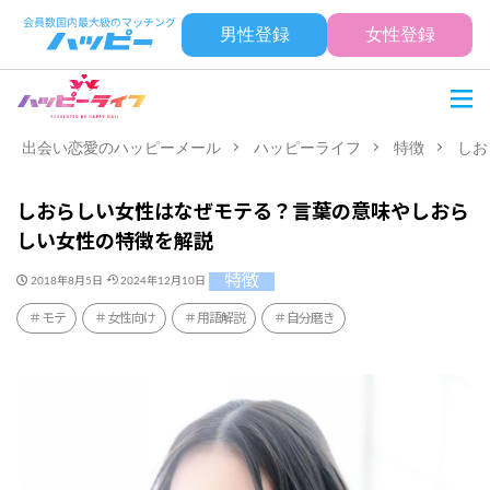
男性登録
女性登録
出会い恋愛のハッピーメール
ハッピーライフ
特徴
しお
しおらしい女性はなぜモテる？言葉の意味やしおら
しい女性の特徴を解説
特徴
2018年8月5日
2024年12月10日
モテ
女性向け
用語解説
自分磨き