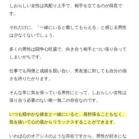
しおらしい女性は気配り上手で、相手を立てるのが得意で
す。
それだけに、「一緒にいると癒してもらえる」と感じる男性
は少なくないでしょう。
多くの男性は闘争心旺盛で、向き合う相手とつい張り合って
しまいがちです。
仕事でも同僚と成績を競い合い、男友達に対しても自分の強
さを誇りたがります。
そんな常に気を張っている男性にとって、しおらしい女性は
張り合う必要のない唯一無二の存在なのです。
いつも穏やかな彼女と一緒にいると、肩肘張ることもなく、
気を抜いて心の底からリラックスすることができます
。
いわば心のオアシスのような存在ですから、男性が好きにな