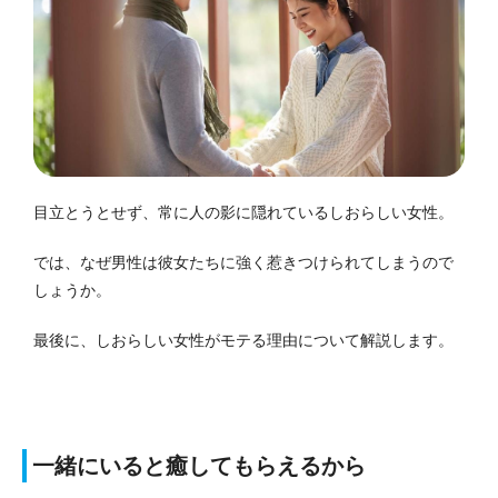
目立とうとせず、常に人の影に隠れているしおらしい女性。
では、なぜ男性は彼女たちに強く惹きつけられてしまうので
しょうか。
最後に、しおらしい女性がモテる理由について解説します。
一緒にいると癒してもらえるから