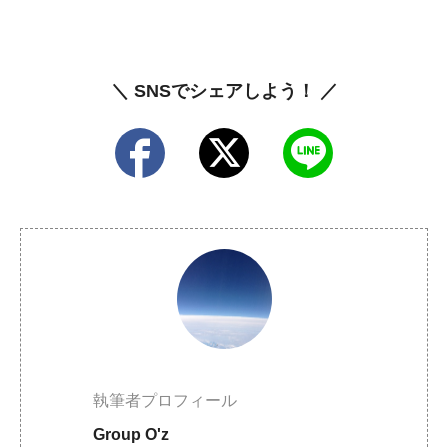
＼ SNSでシェアしよう！ ／
執筆者プロフィール
Group O'z