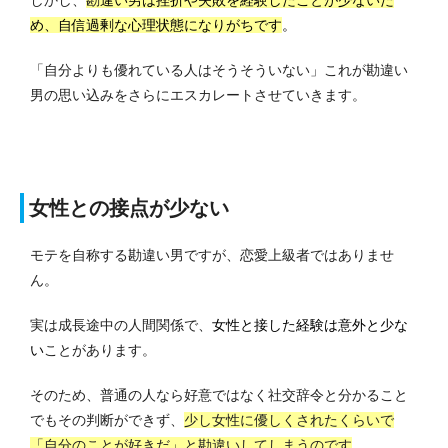
しかし、
勘
違い男は挫折や失敗を経験したことが少ないた
め、自信過剰な心理状態になりがちです
。
「自分よりも優れている人はそうそういない」これが勘違い
男の思い込みをさらにエスカレートさせていきます。
女性との接点が少ない
モテを自称する勘違い男ですが、恋愛上級者ではありませ
ん。
実は成長途中の人間関係で、
女性と接した経験は意外と少な
い
ことがあります。
そのため、普通の人なら好意ではなく社交辞令と分かること
でもその判断ができず、
少し女性に優しくされたくらいで
「自分のことが好きだ」と勘違いしてしまうのです
。