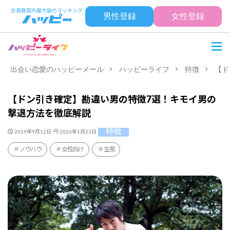
男性登録
女性登録
出会い恋愛のハッピーメール
ハッピーライフ
特徴
【ド
【ドン引き確定】勘違い男の特徴7選！キモイ男の
撃退方法を徹底解説
特徴
2019年9月12日
2026年1月23日
ノウハウ
女性向け
生態