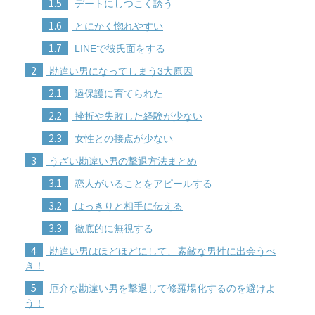
1.5
デートにしつこく誘う
1.6
とにかく惚れやすい
1.7
LINEで彼氏面をする
2
勘違い男になってしまう3大原因
2.1
過保護に育てられた
2.2
挫折や失敗した経験が少ない
2.3
女性との接点が少ない
3
うざい勘違い男の撃退方法まとめ
3.1
恋人がいることをアピールする
3.2
はっきりと相手に伝える
3.3
徹底的に無視する
4
勘違い男はほどほどにして、素敵な男性に出会うべ
き！
5
厄介な勘違い男を撃退して修羅場化するのを避けよ
う！