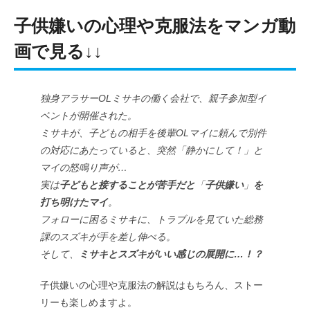
子供嫌いの心理や克服法をマンガ動
画で見る↓↓
独身アラサーOLミサキの働く会社で、親子参加型イ
ベントが開催された。
ミサキが、子どもの相手を後輩OLマイに頼んで別件
の対応にあたっていると、突然「静かにして！」と
マイの怒鳴り声が…
実は
子どもと接することが苦手だと
「
子供嫌い
」
を
打ち明けたマイ
。
フォローに困るミサキに、トラブルを見ていた総務
課のスズキが手を差し伸べる。
そして、
ミサキとスズキがいい感じの展開に…！？
子供嫌いの心理や克服法の解説はもちろん、ストー
リーも楽しめますよ。