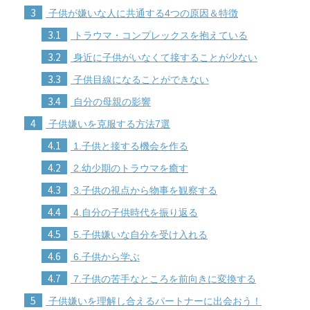
3
子供が嫌いな人に共通する4つの原因＆特徴
3.1
トラウマ・コンプレックスを抱えている
3.2
身近に子供がいなくて接することが少ない
3.3
子供目線になることができない
3.4
自分の母親の影響
4
子供嫌いを克服する方法7選
4.1
1.子供と接する機会を作る
4.2
2.幼少期のトラウマを癒す
4.3
3.子供の視点から物事を観察する
4.4
4.自分の子供時代を振り返る
4.5
5.子供嫌いな自分を受け入れる
4.6
6.子供から学ぶ
4.7
7.子供の苦手なところを前向きに変換する
5
子供嫌いを理解し合えるパートナーに出会おう！