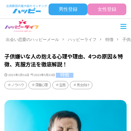
男性登録
女性登録
出会い恋愛のハッピーメール
ハッピーライフ
特徴
子供
子供嫌いな人の抱える心理や理由、4つの原因＆特
徴、克服方法を徹底解説！
特徴
2021年1月16日
2023年5月23日
ノウハウ
深層心理
生態
男女向け