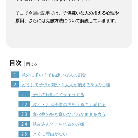
そこで今回の記事では、
子供嫌いな人の抱える心理や
原因、さらには克服方法について解説していきます
。
目次
1
意外に多い？子供嫌いな人の割合
2
どうして子供が嫌い？大人が抱える5つの心理
2.1
子供の行動にイライラする
2.2
泣く・叫ぶ子供の声をうるさく感じる
2.3
食べ物の好き嫌いなどわがままを言う
2.4
踏み込んでこられるのが嫌
2.5
とくに理由がない