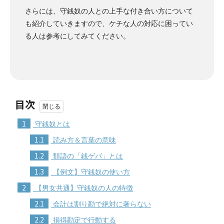
さらには、守銭奴の人との上手な付き合い方について
も紹介していきますので、ケチな人の対応に困ってい
る人は参考にしてみてください。
目次
1
守銭奴とは
1.1
読み方＆言葉の意味
1.2
類語の「銭ゲバ」とは
1.3
【例文】守銭奴の使い方
2
【男女共通】守銭奴の人の特徴
2.1
会計は割り勘で絶対に奢らない
2.2
損得勘定で行動する