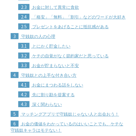
2.3
お金に対して異常に貪欲
2.4
「格安」「無料」「割引」などのワードが大好き
2.5
プレゼントをあげることに抵抗感がある
3
守銭奴の人の心理
3.1
とにかく貯金したい
3.2
ケチの自覚がなく節約家だと思っている
3.3
お金が貯まらないと不安
4
守銭奴との上手な付き合い方
4.1
お金にまつわる話をしない
4.2
先に割り勘を提案する
4.3
深く関わらない
5
マッチングアプリで守銭奴じゃない人と出会おう！
6
お金の価値をわかっているのはいいことでも、ケチな
守銭奴キャラはモテない！