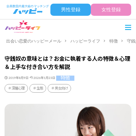
男性登録
女性登録
出会い恋愛のハッピーメール
ハッピーライフ
特徴
守銭
守銭奴の意味とは？お金に執着する人の特徴＆心理
＆上手な付き合い方を解説
特徴
2019年8月9日
2026年1月23日
深層心理
生態
男女向け