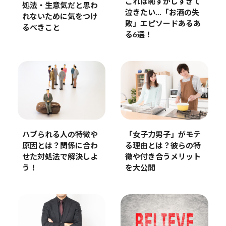
これは恥ずかしすぎて
処法・生意気だと思わ
泣きたい…「お酒の失
れないために気をつけ
敗」エピソードあるあ
るべきこと
る6選！
ハブられる人の特徴や
「女子力男子」がモテ
原因とは？関係に合わ
る理由とは？彼らの特
せた対処法で解決しよ
徴や付き合うメリット
う！
を大公開