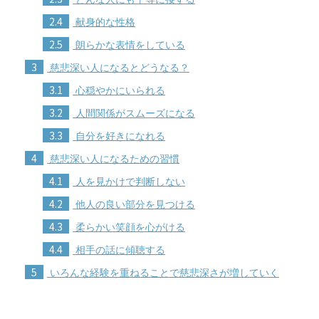
2.4
献身的な性格
2.5
朗らかな表情をしている
3
慈悲深い人になるとどうなる？
3.1
心穏やかにいられる
3.2
人間関係がスムーズになる
3.3
自分を好きになれる
4
慈悲深い人になるための習慣
4.1
人を見かけで判断しない
4.2
他人の良い部分を見つける
4.3
柔らかい笑顔を心がける
4.4
相手の話に傾聴する
5
いろんな経験を重ねることで慈悲深さが増していく