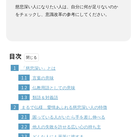
慈悲深い人になりたい人は、自分に何が足りないのか
をチェックし、意識改革の参考にしてください。
目次
1
「慈悲深い」とは
1.1
言葉の意味
1.2
仏教用語としての意味
1.3
類語＆対義語
2
まるで仏様…愛情あふれる慈悲深い人の特徴
2.1
困っている人がいたら手を差し伸べる
2.2
他人の失敗を許せる広い心の持ち主
2.3
どんな人にも平等に接する