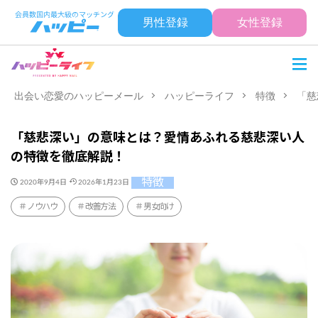
男性登録
女性登録
出会い恋愛のハッピーメール
ハッピーライフ
特徴
「慈
「慈悲深い」の意味とは？愛情あふれる慈悲深い人
の特徴を徹底解説！
特徴
2020年9月4日
2026年1月23日
ノウハウ
改善方法
男女向け