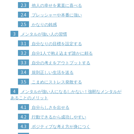
2.3
他人の幸せを素直に喜べる
2.4
プレッシャーや本番に強い
2.5
かなりの鈍感
3
メンタルが強い人の習慣
3.1
自分なりの目標を設定する
3.2
自分1人で抱え込まず誰かに頼る
3.3
自分の考えをアウトプットする
3.4
規則正しい生活を送る
3.5
こまめにストレス発散する
4
メンタルが強い人になるしかない！強靭なメンタルが
あることのメリット
4.1
自分らしさを出せる
4.2
行動できるから成功しやすい
4.3
ポジティブな考え方が身につく