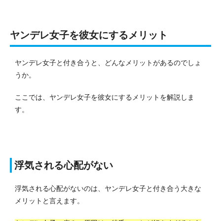
ヤンデレ女子を彼女にするメリット
ヤンデレ女子と付き合うと、どんなメリットがあるのでしょ
うか。
ここでは、ヤンデレ女子を彼女にするメリットを解説しま
す。
浮気される心配がない
浮気される心配がないのは、ヤンデレ女子と付き合う大きな
メリットと言えます。