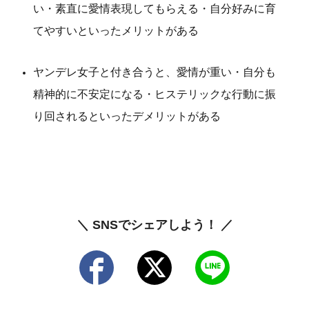
い・素直に愛情表現してもらえる・自分好みに育
てやすいといったメリットがある
ヤンデレ女子と付き合うと、愛情が重い・自分も
精神的に不安定になる・ヒステリックな行動に振
り回されるといったデメリットがある
＼ SNSでシェアしよう！ ／