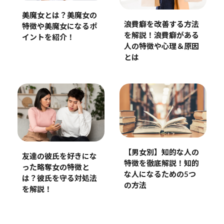
美魔女とは？美魔女の
浪費癖を改善する方法
特徴や美魔女になるポ
を解説！浪費癖がある
イントを紹介！
人の特徴や心理＆原因
とは
【男女別】知的な人の
友達の彼氏を好きにな
特徴を徹底解説！知的
った略奪女の特徴と
な人になるための5つ
は？彼氏を守る対処法
の方法
を解説！