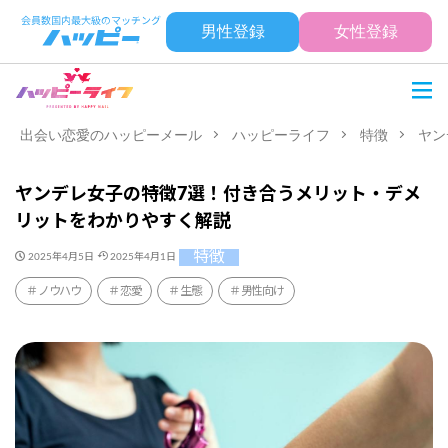
男性登録
女性登録
出会い恋愛のハッピーメール
ハッピーライフ
特徴
ヤン
ヤンデレ女子の特徴7選！付き合うメリット・デメ
リットをわかりやすく解説
特徴
2025年4月5日
2025年4月1日
ノウハウ
恋愛
生態
男性向け