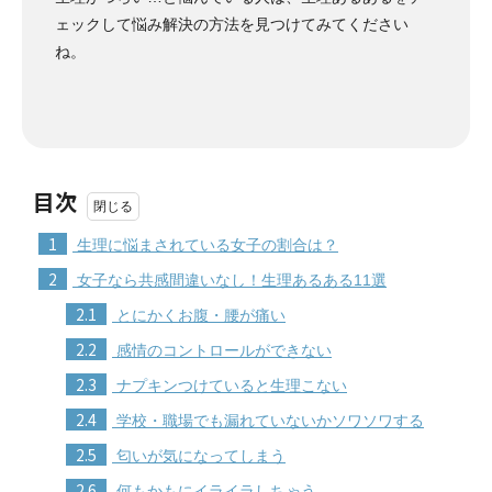
ェックして悩み解決の方法を見つけてみてください
ね。
目次
1
生理に悩まされている女子の割合は？
2
女子なら共感間違いなし！生理あるある11選
2.1
とにかくお腹・腰が痛い
2.2
感情のコントロールができない
2.3
ナプキンつけていると生理こない
2.4
学校・職場でも漏れていないかソワソワする
2.5
匂いが気になってしまう
2.6
何もかもにイライラしちゃう