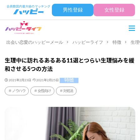
男性登録
女性登録
出会い恋愛のハッピーメール
ハッピーライフ
特徴
生理
生理中に訪れるあるある11選とつらい生理悩みを緩
和させる5つの方法
特徴
2021年2月23日
2021年2月25日
ノウハウ
女性向け
対処法