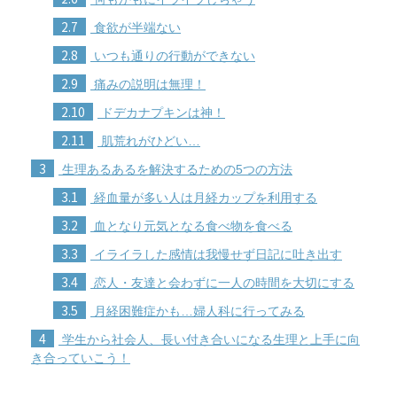
2.7
食欲が半端ない
2.8
いつも通りの行動ができない
2.9
痛みの説明は無理！
2.10
ドデカナプキンは神！
2.11
肌荒れがひどい…
3
生理あるあるを解決するための5つの方法
3.1
経血量が多い人は月経カップを利用する
3.2
血となり元気となる食べ物を食べる
3.3
イライラした感情は我慢せず日記に吐き出す
3.4
恋人・友達と会わずに一人の時間を大切にする
3.5
月経困難症かも…婦人科に行ってみる
4
学生から社会人、長い付き合いになる生理と上手に向
き合っていこう！