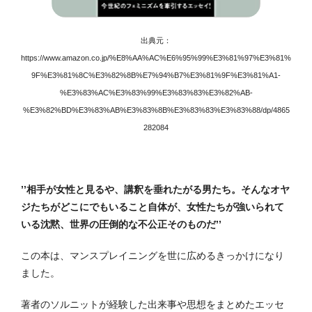
出典元：
https://www.amazon.co.jp/%E8%AA%AC%E6%95%99%E3%81%97%E3%81%
9F%E3%81%8C%E3%82%8B%E7%94%B7%E3%81%9F%E3%81%A1-
%E3%83%AC%E3%83%99%E3%83%83%E3%82%AB-
%E3%82%BD%E3%83%AB%E3%83%8B%E3%83%83%E3%83%88/dp/4865
282084
’’相手が女性と見るや、講釈を垂れたがる男たち。そんなオヤ
ジたちがどこにでもいること自体が、女性たちが強いられて
いる沈黙、世界の圧倒的な不公正そのものだ’’
この本は、マンスプレイニングを世に広めるきっかけになり
ました。
著者のソルニットが経験した出来事や思想をまとめたエッセ