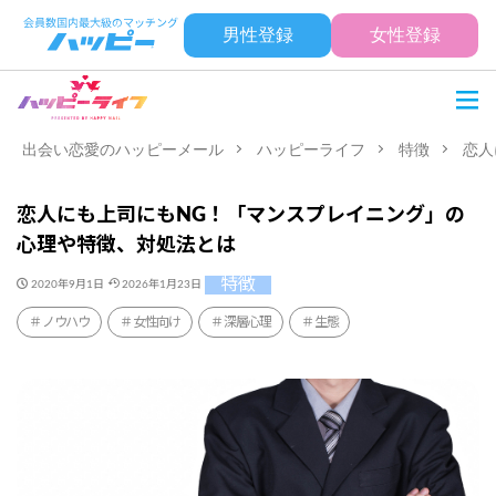
男性登録
女性登録
出会い恋愛のハッピーメール
ハッピーライフ
特徴
恋人
恋人にも上司にもNG！「マンスプレイニング」の
心理や特徴、対処法とは
特徴
2020年9月1日
2026年1月23日
ノウハウ
女性向け
深層心理
生態