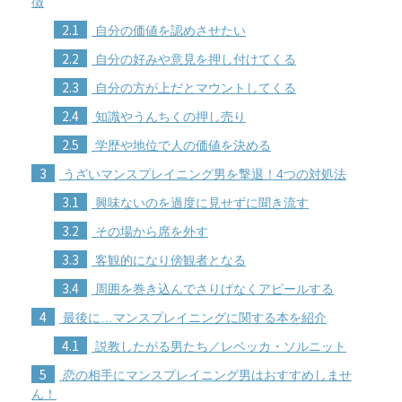
徴
2.1
自分の価値を認めさせたい
2.2
自分の好みや意見を押し付けてくる
2.3
自分の方が上だとマウントしてくる
2.4
知識やうんちくの押し売り
2.5
学歴や地位で人の価値を決める
3
うざいマンスプレイニング男を撃退！4つの対処法
3.1
興味ないのを過度に見せずに聞き流す
3.2
その場から席を外す
3.3
客観的になり傍観者となる
3.4
周囲を巻き込んでさりげなくアピールする
4
最後に…マンスプレイニングに関する本を紹介
4.1
説教したがる男たち／レベッカ・ソルニット
5
恋の相手にマンスプレイニング男はおすすめしませ
ん！