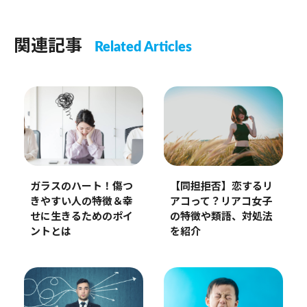
関連記事
Related Articles
【同担拒否】恋するリ
ガラスのハート！傷つ
アコって？リアコ女子
きやすい人の特徴＆幸
の特徴や類語、対処法
せに生きるためのポイ
を紹介
ントとは