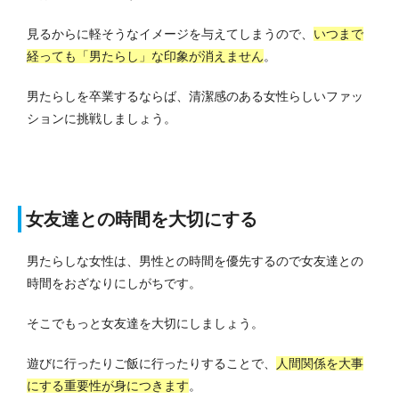
見るからに軽そうなイメージを与えてしまうので、
いつまで
経っても「男たらし」な印象が消えません
。
男たらしを卒業するならば、清潔感のある女性らしいファッ
ションに挑戦しましょう。
女友達との時間を大切にする
男たらしな女性は、男性との時間を優先するので女友達との
時間をおざなりにしがちです。
そこでもっと女友達を大切にしましょう。
遊びに行ったりご飯に行ったりすることで、
人間関係を大事
にする重要性が身につきます
。