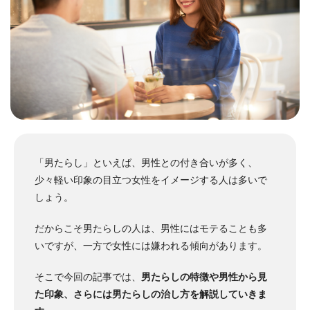
「男たらし」といえば、男性との付き合いが多く、
少々軽い印象の目立つ女性をイメージする人は多いで
しょう。
だからこそ男たらしの人は、男性にはモテることも多
いですが、一方で女性には嫌われる傾向があります。
そこで今回の記事では、
男たらしの特徴や男性から見
た印象、さらには男たらしの治し方を解説していきま