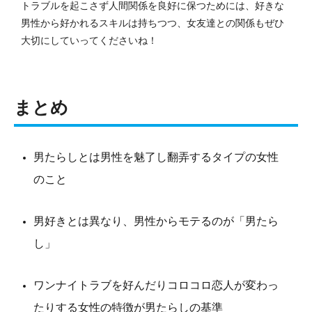
トラブルを起こさず人間関係を良好に保つためには、好きな
男性から好かれるスキルは持ちつつ、女友達との関係もぜひ
大切にしていってくださいね！
まとめ
男たらしとは男性を魅了し翻弄するタイプの女性
のこと
男好きとは異なり、男性からモテるのが「男たら
し」
ワンナイトラブを好んだりコロコロ恋人が変わっ
たりする女性の特徴が男たらしの基準