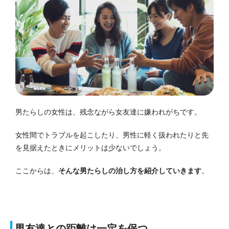
男たらしの女性は、残念ながら女友達に嫌われがちです。
女性間でトラブルを起こしたり、男性に軽く扱われたりと先
を見据えたときにメリットは少ないでしょう。
ここからは、
そんな男たらしの治し方を紹介していきます
。
男友達との距離は一定を保つ