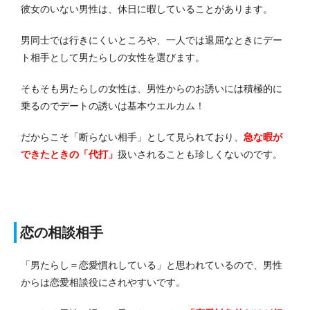
彼女のいない男性は、休日に暇していることがあります。
男同士では行きにくいところや、一人では退屈なときにデー
ト相手として男たらしの女性を選びます。
そもそも男たらしの女性は、男性からのお誘いには積極的に
乗るのでデートの誘いは基本ウエルカム！
だからこそ「断らない相手」として見られており、
急な暇が
できたときの「代打」
扱いされることも珍しくないのです。
恋の相談相手
「男たらし＝恋愛慣れしている」と思われているので、男性
からは恋愛相談役にされやすいです。