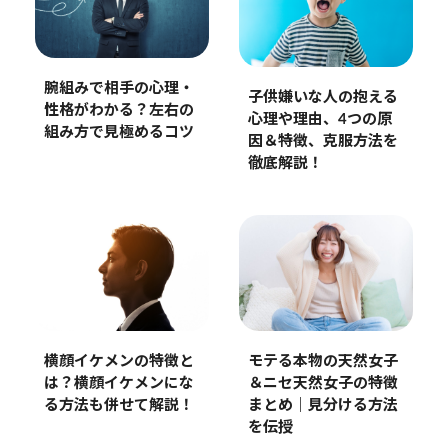
腕組みで相手の心理・
子供嫌いな人の抱える
性格がわかる？左右の
心理や理由、4つの原
組み方で見極めるコツ
因＆特徴、克服方法を
徹底解説！
横顔イケメンの特徴と
モテる本物の天然女子
は？横顔イケメンにな
＆ニセ天然女子の特徴
る方法も併せて解説！
まとめ｜見分ける方法
を伝授