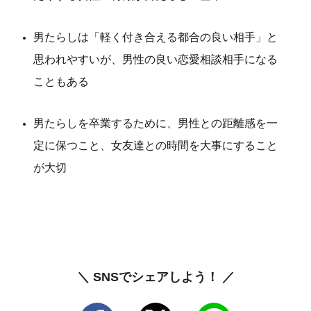
男たらしは「軽く付き合える都合の良い相手」と
思われやすいが、男性の良い恋愛相談相手になる
こともある
男たらしを卒業するために、男性との距離感を一
定に保つこと、女友達との時間を大事にすること
が大切
＼ SNSでシェアしよう！ ／