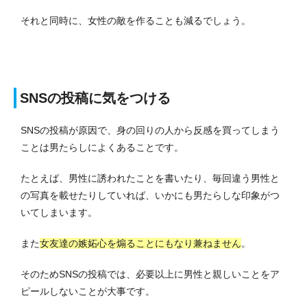
それと同時に、女性の敵を作ることも減るでしょう。
SNSの投稿に気をつける
SNSの投稿が原因で、身の回りの人から反感を買ってしまう
ことは男たらしによくあることです。
たとえば、男性に誘われたことを書いたり、毎回違う男性と
の写真を載せたりしていれば、いかにも男たらしな印象がつ
いてしまいます。
また
女友達の嫉妬心を煽ることにもなり兼ねません
。
そのためSNSの投稿では、必要以上に男性と親しいことをア
ピールしないことが大事です。