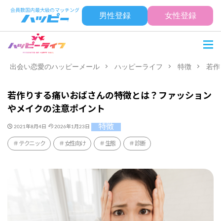
男性登録
女性登録
出会い恋愛のハッピーメール
ハッピーライフ
特徴
若作
若作りする痛いおばさんの特徴とは？ファッション
やメイクの注意ポイント
特徴
2021年8月4日
2026年1月23日
テクニック
女性向け
生態
診断