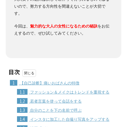
いので、努力する方向性を間違えないことが大切で
す。
今回は、
魅力的な大人の女性になるための秘訣
をお伝
えするので、ぜひ試してみてください。
目次
1
【自己診断】痛いおばさんの特徴
1.1
ファッション＆メイクはトレンドを重視する
1.2
若者言葉を使って会話をする
1.3
自分のことを下の名前で呼ぶ
1.4
インスタに加工した自撮り写真をアップする