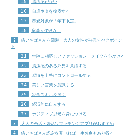
1.5
清潔感がない
1.6
自虐ネタを披露する
1.7
恋愛対象が「年下限定」
1.8
家事ができない
2
痛いおばさんを回避！大人の女性が注意すべきポイン
ト
2.1
年齢に相応しいファッション・メイクを心がける
2.2
清潔感のある外見を意識する
2.3
感情を上手にコントロールする
2.4
美しい言葉を意識する
2.5
家事スキルを磨く
2.6
経済的に自立する
2.7
ポジティブ思考を身につける
3
大人の恋活・婚活はマッチングアプリがおすすめ
4
痛いおばさん認定を受ければ一生独身もあり得る