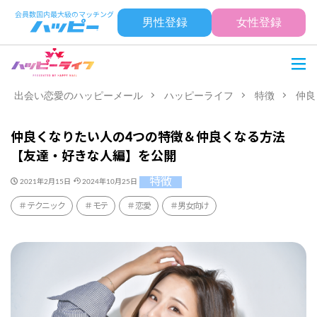
男性登録
女性登録
出会い恋愛のハッピーメール
ハッピーライフ
特徴
仲良
仲良くなりたい人の4つの特徴＆仲良くなる方法
【友達・好きな人編】を公開
特徴
2021年2月15日
2024年10月25日
テクニック
モテ
恋愛
男女向け