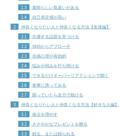
1.3
素晴らしい気遣いがある
1.4
自己肯定感が高い
2
仲良くなりたい人と仲良くなる方法【友達編】
2.1
共通する話題を見つける
2.2
SNSからアプローチ
2.3
共感心理が有効的
2.4
悩みや弱みを打ち明ける
2.5
できるだけオーバーリアクションで聞く
2.6
食事に誘ってみる
2.7
困っていたら全力で助ける
3
仲良くなりたい人と仲良くなる方法【好きな人編】
3.1
接点を増やす
3.2
ささやかなプレゼントを贈る
3.3
頼る、または頼られる