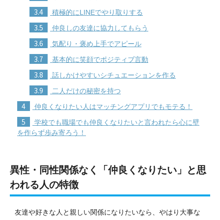
3.4
積極的にLINEでやり取りする
3.5
仲良しの友達に協力してもらう
3.6
気配り・褒め上手でアピール
3.7
基本的に笑顔でポジティブ言動
3.8
話しかけやすいシチュエーションを作る
3.9
二人だけの秘密を持つ
4
仲良くなりたい人はマッチングアプリでもモテる！
5
学校でも職場でも仲良くなりたいと言われたら心に壁
を作らず歩み寄ろう！
異性・同性関係なく「仲良くなりたい」と思
われる人の特徴
友達や好きな人と親しい関係になりたいなら、やはり大事な