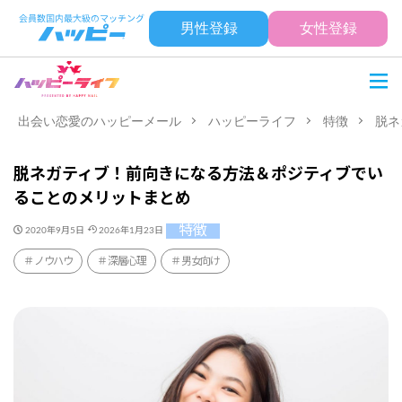
男性登録
女性登録
出会い恋愛のハッピーメール
ハッピーライフ
特徴
脱ネ
脱ネガティブ！前向きになる方法＆ポジティブでい
ることのメリットまとめ
特徴
2020年9月5日
2026年1月23日
ノウハウ
深層心理
男女向け