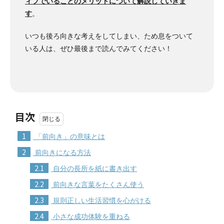
ィブでいることのメリットについて解説していきま
す
。
いつも後ろ向きな考えをしてしまい、ため息をついて
いる人は、ぜひ最後まで読んでみてください！
目次
1
「前向き」の意味とは
2
前向きになる方法
2.1
自分の長所を紙に書き出す
2.2
前向きな言葉をたくさん使う
2.3
規則正しい生活習慣を心がける
2.4
小さな成功体験を重ねる