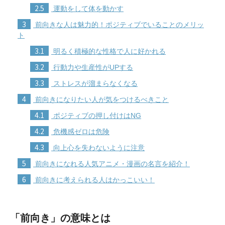
2.5
運動をして体を動かす
3
前向きな人は魅力的！ポジティブでいることのメリッ
ト
3.1
明るく積極的な性格で人に好かれる
3.2
行動力や生産性がUPする
3.3
ストレスが溜まらなくなる
4
前向きになりたい人が気をつけるべきこと
4.1
ポジティブの押し付けはNG
4.2
危機感ゼロは危険
4.3
向上心を失わないように注意
5
前向きになれる人気アニメ・漫画の名言を紹介！
6
前向きに考えられる人はかっこいい！
「前向き」の意味とは