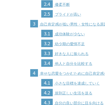
2.4
優柔不断
2.5
プライドが高い
3
自己肯定感が低い男性・女性になる原
3.1
成功体験が少ない
3.2
幼少期の愛情不足
3.3
好きな人に振られる
3.4
他人と自分を比較する
4
幸せな恋愛をつかむために自己肯定感
4.1
小さな目標を達成していく
4.2
規則正しい生活を送る
4.3
自分の良い部分に目を向ける