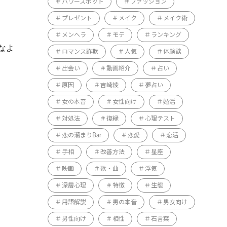
パワースポット
ファッション
プレゼント
メイク
メイク術
メンヘラ
モテ
ランキング
なよ
ロマンス詐欺
人気
体験談
出会い
動画紹介
占い
原因
吉崎綾
夢占い
女の本音
女性向け
婚活
対処法
復縁
心理テスト
恋の溜まりBar
恋愛
恋活
手相
改善方法
星座
映画
歌・曲
浮気
深層心理
特徴
生態
用語解説
男の本音
男女向け
男性向け
相性
石言葉