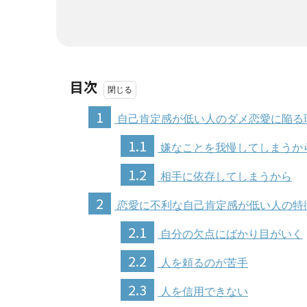
目次
1
自己肯定感が低い人のダメ恋愛に陥る
1.1
嫌なことを我慢してしまうか
1.2
相手に依存してしまうから
2
恋愛に不利な自己肯定感が低い人の特
2.1
自分の欠点にばかり目がいく
2.2
人を頼るのが苦手
2.3
人を信用できない