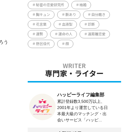
秘密の恋愛研究所
結婚
胸キュン
脈あり
自分磨き
花言葉
血液型
診断
運勢
運命の人
遠距離恋愛
ろう
野呂佳代
顔
専門家・ライター
ハッピーライフ編集部
累計登録数3,500万以上、
2001年より運営している日
本最大級のマッチング・出
会いサービス「ハッピ...