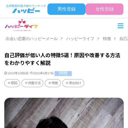
男性登録
女性登録
出会い恋愛のハッピーメール
ハッピーライフ
特徴
自己
自己評価が低い人の特徴5選！原因や改善する方法
をわかりやすく解説
特徴
2019年10月8日
2025年4月17日
原因
改善方法
特徴
男女向け