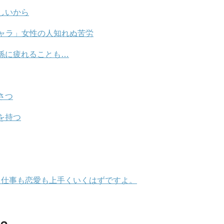
しいから
ャラ」女性の人知れぬ苦労
係に疲れることも…
さつ
を持つ
！仕事も恋愛も上手くいくはずですよ。