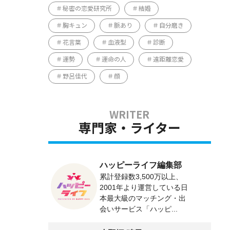
秘密の恋愛研究所
結婚
胸キュン
脈あり
自分磨き
花言葉
血液型
診断
運勢
運命の人
遠距離恋愛
野呂佳代
顔
専門家・ライター
ハッピーライフ編集部
累計登録数3,500万以上、
2001年より運営している日
本最大級のマッチング・出
会いサービス「ハッピ...