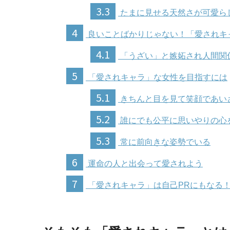
3.3
たまに見せる天然さが可愛ら
4
良いことばかりじゃない！「愛されキ
4.1
「うざい」と嫉妬され人間関
5
「愛されキャラ」な女性を目指すには
5.1
きちんと目を見て笑顔であい
5.2
誰にでも公平に思いやりの心
5.3
常に前向きな姿勢でいる
6
運命の人と出会って愛されよう
7
「愛されキャラ」は自己PRにもなる