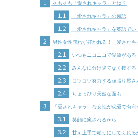
1
そもそも「愛されキャラ」とは？
1.1
「愛されキャラ」の類語
1.2
「愛されキャラ」を英語でい
2
男性女性問わず好かれる！「愛されキ
2.1
いつもニコニコで愛嬌がある
2.2
みんなに分け隔てなく接する
2.3
コツコツ努力する頑張り屋さ
2.4
ちょっぴり天然な面も
3
「愛されキャラ」な女性が恋愛で有利
3.1
笑顔に癒されるから
3.2
甘え上手で頼りにしてくれる