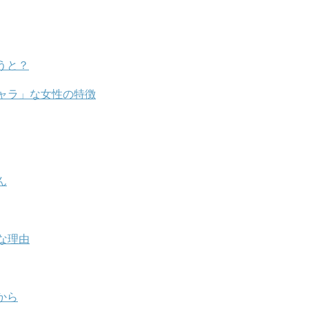
うと？
ャラ」な女性の特徴
ん
な理由
から