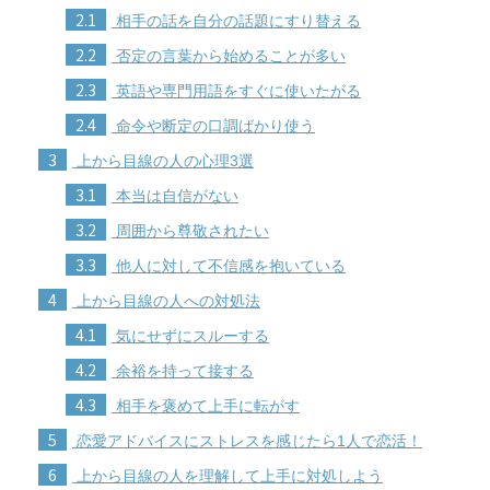
2.1
相手の話を自分の話題にすり替える
2.2
否定の言葉から始めることが多い
2.3
英語や専門用語をすぐに使いたがる
2.4
命令や断定の口調ばかり使う
3
上から目線の人の心理3選
3.1
本当は自信がない
3.2
周囲から尊敬されたい
3.3
他人に対して不信感を抱いている
4
上から目線の人への対処法
4.1
気にせずにスルーする
4.2
余裕を持って接する
4.3
相手を褒めて上手に転がす
5
恋愛アドバイスにストレスを感じたら1人で恋活！
6
上から目線の人を理解して上手に対処しよう