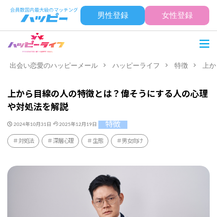
男性登録
女性登録
出会い恋愛のハッピーメール
ハッピーライフ
特徴
上か
上から目線の人の特徴とは？偉そうにする人の心理
や対処法を解説
特徴
2024年10月31日
2025年12月19日
対処法
深層心理
生態
男女向け