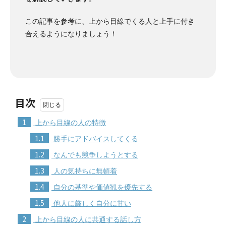
この記事を参考に、上から目線でくる人と上手に付き
合えるようになりましょう！
目次
1
上から目線の人の特徴
1.1
勝手にアドバイスしてくる
1.2
なんでも競争しようとする
1.3
人の気持ちに無頓着
1.4
自分の基準や価値観を優先する
1.5
他人に厳しく自分に甘い
2
上から目線の人に共通する話し方