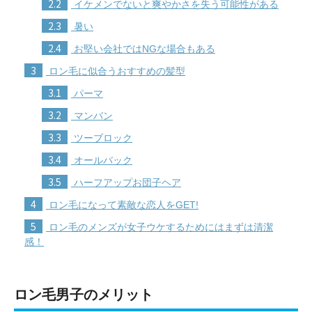
2.2
イケメンでないと爽やかさを失う可能性がある
2.3
暑い
2.4
お堅い会社ではNGな場合もある
3
ロン毛に似合うおすすめの髪型
3.1
パーマ
3.2
マンバン
3.3
ツーブロック
3.4
オールバック
3.5
ハーフアップお団子ヘア
4
ロン毛になって素敵な恋人をGET!
5
ロン毛のメンズが女子ウケするためにはまずは清潔
感！
ロン毛男子のメリット