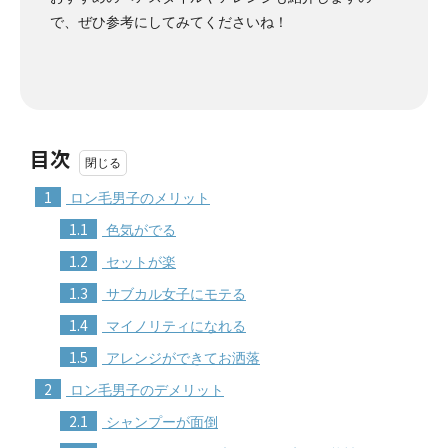
で、ぜひ参考にしてみてくださいね！
目次
1
ロン毛男子のメリット
1.1
色気がでる
1.2
セットが楽
1.3
サブカル女子にモテる
1.4
マイノリティになれる
1.5
アレンジができてお洒落
2
ロン毛男子のデメリット
2.1
シャンプーが面倒