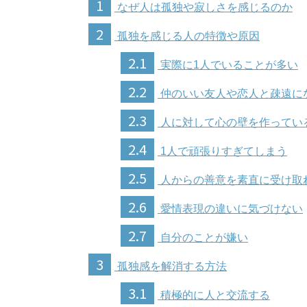
1
なぜ人は孤独や寂しさを感じるのか
2
孤独を感じる人の特徴や原因
2.1
実際に1人でいることが多い
2.2
仲のいい友人や恋人と疎遠に
2.3
人に対して心の壁を作ってい
2.4
1人で頑張りすぎてしまう
2.5
人からの善意を素直に受け取
2.6
愛情表現の違いに気づけない
2.7
自分のことが嫌い
3
孤独感を解消する方法
3.1
積極的に人と交流する