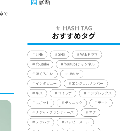
診断
るで
おすすめタグ
。
LINE
SNS
Webドラマ
Youtube
Youtubeチャンネル
ほくろ占い
ほのか
インタビュー
エンジェルナンバー
キス
コイラボ
コンプレックス
スポット
テクニック
デート
ナジャ・グランディーバ
ネタ
ノウハウ
ハッピーメール