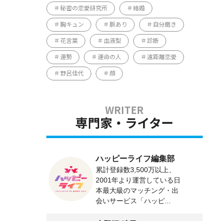
秘密の恋愛研究所
結婚
胸キュン
脈あり
自分磨き
花言葉
血液型
診断
運勢
運命の人
遠距離恋愛
野呂佳代
顔
専門家・ライター
ハッピーライフ編集部
累計登録数3,500万以上、
2001年より運営している日
本最大級のマッチング・出
会いサービス「ハッピ...