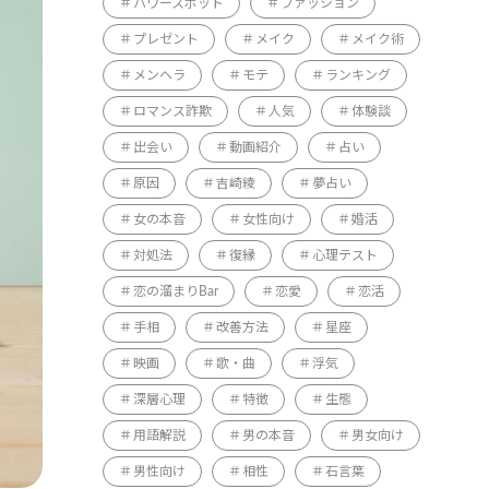
パワースポット
ファッション
プレゼント
メイク
メイク術
メンヘラ
モテ
ランキング
ロマンス詐欺
人気
体験談
出会い
動画紹介
占い
原因
吉崎綾
夢占い
女の本音
女性向け
婚活
対処法
復縁
心理テスト
恋の溜まりBar
恋愛
恋活
手相
改善方法
星座
映画
歌・曲
浮気
深層心理
特徴
生態
用語解説
男の本音
男女向け
男性向け
相性
石言葉