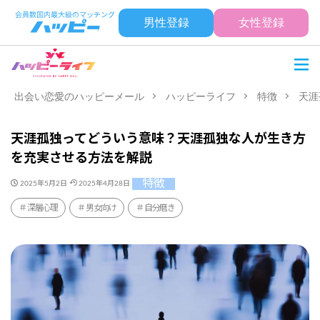
男性登録
女性登録
出会い恋愛のハッピーメール
ハッピーライフ
特徴
天涯
天涯孤独ってどういう意味？天涯孤独な人が生き方
を充実させる方法を解説
特徴
2025年5月2日
2025年4月28日
深層心理
男女向け
自分磨き