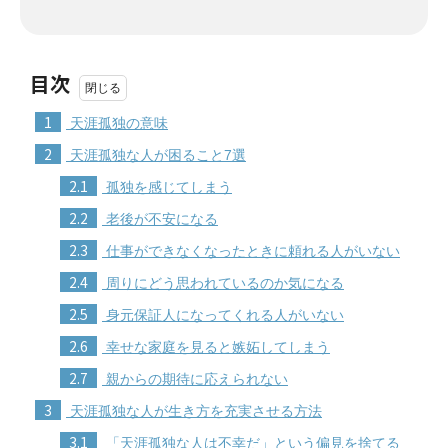
目次
1
天涯孤独の意味
2
天涯孤独な人が困ること7選
2.1
孤独を感じてしまう
2.2
老後が不安になる
2.3
仕事ができなくなったときに頼れる人がいない
2.4
周りにどう思われているのか気になる
2.5
身元保証人になってくれる人がいない
2.6
幸せな家庭を見ると嫉妬してしまう
2.7
親からの期待に応えられない
3
天涯孤独な人が生き方を充実させる方法
3.1
「天涯孤独な人は不幸だ」という偏見を捨てる