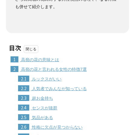
も併せて紹介します。
目次
1
高嶺の花の意味とは
2
高嶺の花と言われる女性の特徴7選
2.1
ルックスがいい
2.2
人気者でみんなが知っている
2.3
超お金持ち
2.4
センスが抜群
2.5
気品がある
2.6
性格に欠点が見つからない