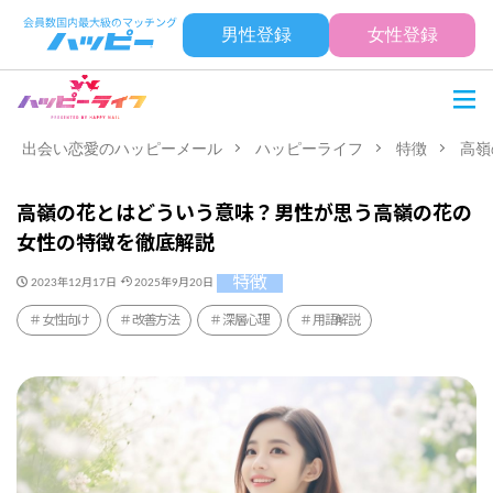
男性登録
女性登録
出会い恋愛のハッピーメール
ハッピーライフ
特徴
高嶺
高嶺の花とはどういう意味？男性が思う高嶺の花の
女性の特徴を徹底解説
特徴
2023年12月17日
2025年9月20日
女性向け
改善方法
深層心理
用語解説