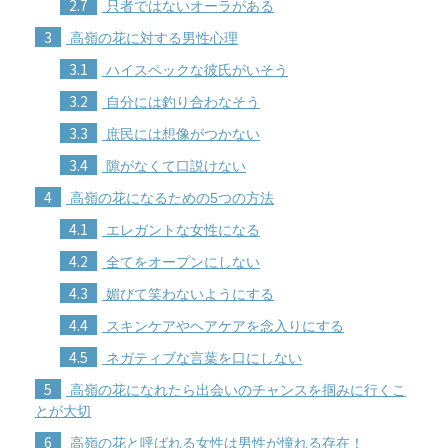
2.7
只者ではないオーラがある
3
高嶺の花に対する男性心理
3.1
ハイスペックな彼氏がいそう
3.2
自分には釣り合わなそう
3.3
庶民には想像がつかない
3.4
隙がなくて口説けない
4
高嶺の花になるための5つの方法
4.1
エレガントな女性になる
4.2
全てをオープンにしない
4.3
媚びて笑わないようにする
4.4
スキンケアやヘアケアを念入りにする
4.5
ネガティブな言葉を口にしない
5
高嶺の花になれたら出会いのチャンスを掴みに行くこ
とが大切
6
高嶺の花と呼ばれる女性は男性が憧れる存在！