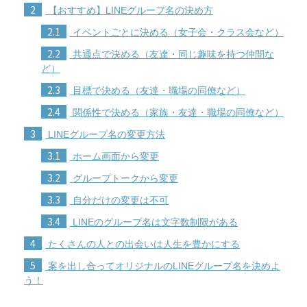
2
【おすすめ】LINEグループ名の決め方
2.1
イベントごとに決める（女子会・クラス会など）
2.2
共通点で決める（友達・同じ趣味を持つ仲間な
ど）
2.3
目標で決める（友達・職場の同僚など）
2.4
関係性で決める（家族・友達・職場の同僚など）
3
LINEグループ名の変更方法
3.1
ホーム画面から変更
3.2
グループトークから変更
3.3
自分だけの変更は不可
3.4
LINEのグループ名は文字数制限がある
4
たくさんの人との出会いは人生を豊かにする
5
案を出し合ってオリジナルのLINEグループ名を決めよ
う！