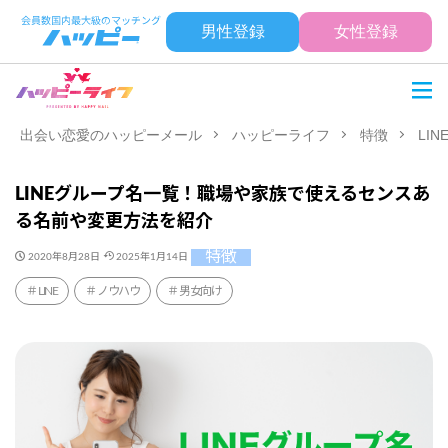
男性登録
女性登録
出会い恋愛のハッピーメール
ハッピーライフ
特徴
LI
LINEグループ名一覧！職場や家族で使えるセンスあ
る名前や変更方法を紹介
特徴
2020年8月28日
2025年1月14日
LINE
ノウハウ
男女向け