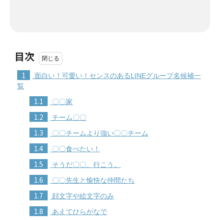
目次
1
面白い！可愛い！センスのあるLINEグループ名候補一
覧
1.1
〇〇家
1.2
チーム〇〇
1.3
〇〇チームより強い〇〇チーム
1.4
〇〇食べたい！
1.5
そうだ〇〇、行こう。
1.6
〇〇先生と愉快な仲間たち
1.7
顔文字や絵文字のみ
1.8
あえてひらがなで