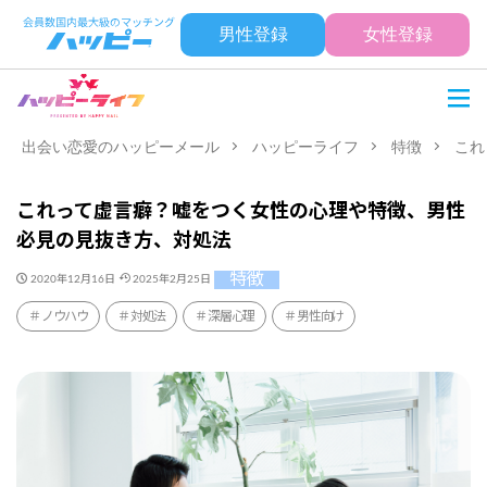
男性登録
女性登録
出会い恋愛のハッピーメール
ハッピーライフ
特徴
これ
これって虚言癖？嘘をつく女性の心理や特徴、男性
必見の見抜き方、対処法
特徴
2020年12月16日
2025年2月25日
ノウハウ
対処法
深層心理
男性向け