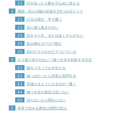
2.2
付き合った人数を少なめに答える
3
職場・恋人の嘘の見抜き方5つのポイント
3.1
口元を隠す、手で覆う
3.2
足に落ち着きがない
3.3
目をそらす、または全くそらさない
3.4
飲み物をガブガブ飲む
3.5
顔のどちらかがピクついている
4
もう振り回されない！嘘つき女を対処する方法
4.1
嘘をメモっておき伝える
4.2
嘘っぽかったら何度も質問する
4.3
見抜けるようになるのが一番！
4.4
嘘つき女の発言は信じない
4.5
治らないなら関わらない
5
本音で話せる異性は理想の恋人