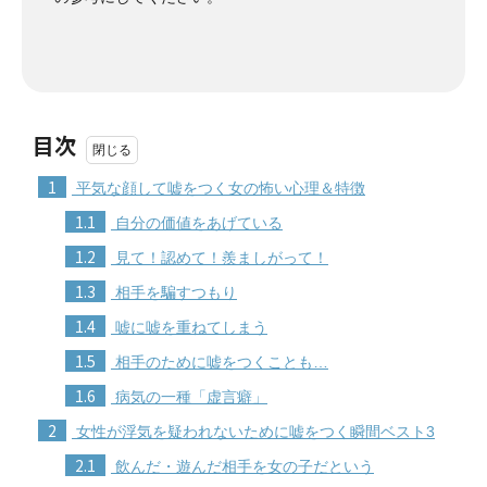
目次
1
平気な顔して嘘をつく女の怖い心理＆特徴
1.1
自分の価値をあげている
1.2
見て！認めて！羨ましがって！
1.3
相手を騙すつもり
1.4
嘘に嘘を重ねてしまう
1.5
相手のために嘘をつくことも…
1.6
病気の一種「虚言癖」
2
女性が浮気を疑われないために嘘をつく瞬間ベスト3
2.1
飲んだ・遊んだ相手を女の子だという