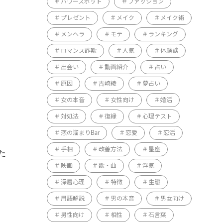
パワースポット
ファッション
プレゼント
メイク
メイク術
メンヘラ
モテ
ランキング
ロマンス詐欺
人気
体験談
出会い
動画紹介
占い
原因
吉崎綾
夢占い
女の本音
女性向け
婚活
対処法
復縁
心理テスト
恋の溜まりBar
恋愛
恋活
手相
改善方法
星座
た
映画
歌・曲
浮気
深層心理
特徴
生態
用語解説
男の本音
男女向け
男性向け
相性
石言葉