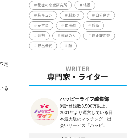
秘密の恋愛研究所
結婚
胸キュン
脈あり
自分磨き
花言葉
血液型
診断
運勢
運命の人
遠距離恋愛
野呂佳代
顔
不足
専門家・ライター
いる
ハッピーライフ編集部
累計登録数3,500万以上、
2001年より運営している日
本最大級のマッチング・出
会いサービス「ハッピ...