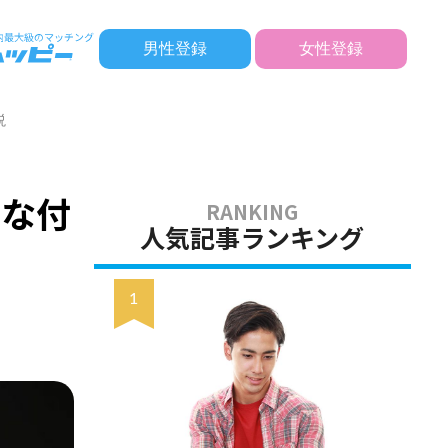
男性登録
女性登録
説
手な付
人気記事ランキング