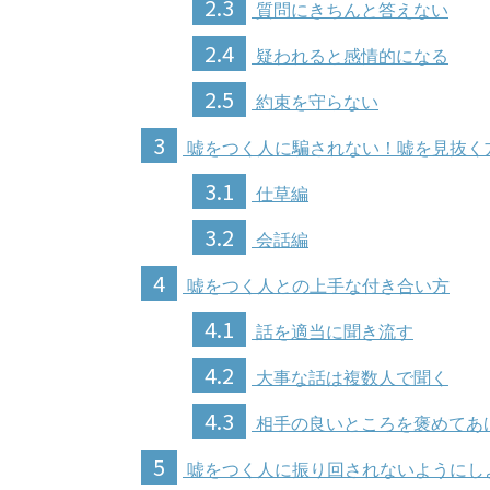
2.3
質問にきちんと答えない
2.4
疑われると感情的になる
2.5
約束を守らない
3
嘘をつく人に騙されない！嘘を見抜く
3.1
仕草編
3.2
会話編
4
嘘をつく人との上手な付き合い方
4.1
話を適当に聞き流す
4.2
大事な話は複数人で聞く
4.3
相手の良いところを褒めてあ
5
嘘をつく人に振り回されないようにし