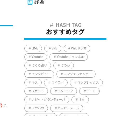
診断
おすすめタグ
LINE
SNS
Webドラマ
Youtube
Youtubeチャンネル
ほくろ占い
ほのか
インタビュー
エンジェルナンバー
キス
コイラボ
コンプレックス
スポット
テクニック
デート
ナジャ・グランディーバ
ネタ
う
こ
ノウハウ
ハッピーメール