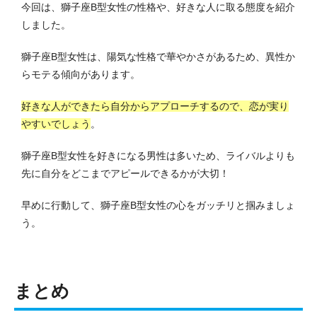
今回は、獅子座B型女性の性格や、好きな人に取る態度を紹介
しました。
獅子座B型女性は、陽気な性格で華やかさがあるため、異性か
らモテる傾向があります。
好きな人ができたら自分からアプローチするので、恋が実り
やすいでしょう
。
獅子座B型女性を好きになる男性は多いため、ライバルよりも
先に自分をどこまでアピールできるかが大切！
早めに行動して、獅子座B型女性の心をガッチリと掴みましょ
う。
まとめ