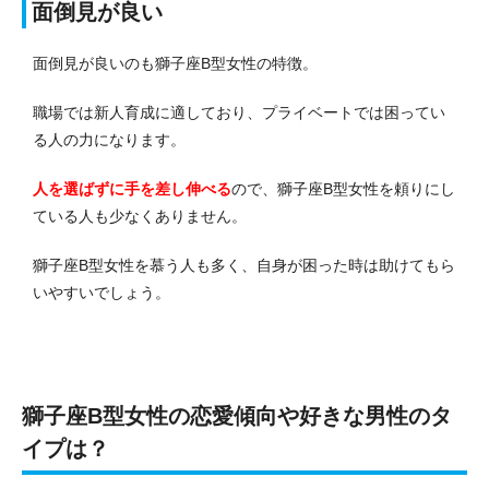
面倒見が良い
面倒見が良いのも獅子座B型女性の特徴。
職場では新人育成に適しており、プライベートでは困ってい
る人の力になります。
人を選ばずに手を差し伸べる
ので、獅子座B型女性を頼りにし
ている人も少なくありません。
獅子座B型女性を慕う人も多く、自身が困った時は助けてもら
いやすいでしょう。
獅子座B型女性の恋愛傾向や好きな男性のタ
イプは？