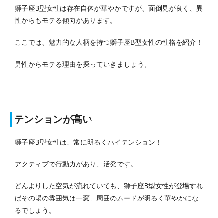
獅子座B型女性は存在自体が華やかですが、面倒見が良く、異
性からもモテる傾向があります。
ここでは、魅力的な人柄を持つ獅子座B型女性の性格を紹介！
男性からモテる理由を探っていきましょう。
テンションが高い
獅子座B型女性は、常に明るくハイテンション！
アクティブで行動力があり、活発です。
どんよりした空気が流れていても、獅子座B型女性が登場すれ
ばその場の雰囲気は一変、周囲のムードが明るく華やかにな
るでしょう。