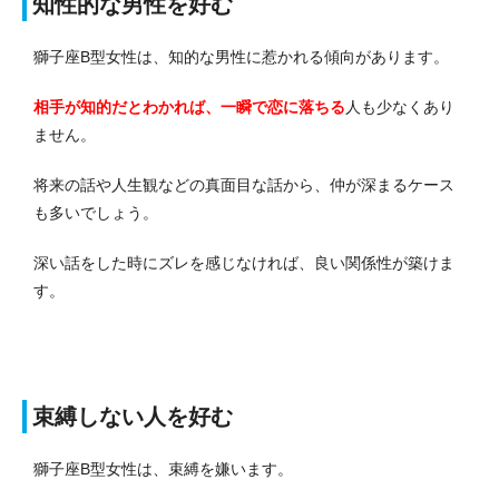
知性的な男性を好む
獅子座B型女性は、知的な男性に惹かれる傾向があります。
相手が知的だとわかれば、一瞬で恋に落ちる
人も少なくあり
ません。
将来の話や人生観などの真面目な話から、仲が深まるケース
も多いでしょう。
深い話をした時にズレを感じなければ、良い関係性が築けま
す。
束縛しない人を好む
獅子座B型女性は、束縛を嫌います。