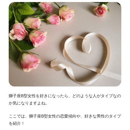
獅子座B型女性を好きになったら、どのような人がタイプなの
か気になりますよね。
ここでは、獅子座B型女性の恋愛傾向や、好きな男性のタイプ
を紹介！