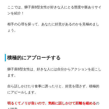
ここでは、獅子座B型女性が好きな人にとる態度や脈ありサイ
ンを紹介！
相手の心理を探って、あなたに好意があるのかを見極めまし
ょう。
積極的にアプローチする
獅子座B型女性は、好きな人には自分からアクションを起こし
ます。
自ら話しかけたり食事に誘ったりと、好意を隠さず、積極的
にアピールします。
明るくてノリが良いので、気軽に話しかけて距離を縮める
の