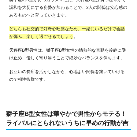
調和を大切にする姿勢が加わることで、2人の関係は安心感の
あるものへと育っていきます。
どちらも社交的で好奇心旺盛なため、一緒にいるだけで会話
が弾み、楽しく過ごせるでしょう
。
天秤座B型男性は、獅子座B型女性の情熱的な言動を冷静に受
け止め、優しく寄り添うことで絶妙なバランスを保ちます。
お互いの長所を活かしながら、心地よい関係を築いていける
ので相性抜群です。
獅子座B型女性は華やかで男性からモテる！
ライバルにとられないうちに早めの行動が吉