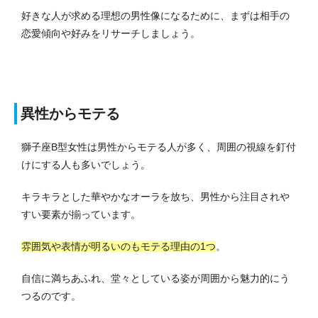
好きな人が求める理想の男性像になるために、まずは相手の
恋愛傾向や好みをリサーチしましょう。
異性からモテる
獅子座B型女性は男性からモテる人が多く、周囲の視線を釘付
けにする人も多いでしょう。
キラキラとした華やかなオーラを放ち、男性から注目されや
すい要素が揃っています。
雰囲気や表情が明るいのもモテる理由の1つ
。
自信に満ちあふれ、堂々としている姿が周囲から魅力的にう
つるのです。