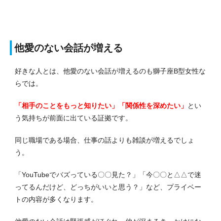
他愛のない会話が増える
好きな人とは、他愛のない会話が増えるのも獅子座B型女性な
らでは。
「相手のことをもっと知りたい」「関係性を深めたい」
とい
う気持ちが前面に出ている証拠です。
同じ職場である場合、仕事の話よりも雑談が増えるでしょ
う。
「YouTubeでバズっている〇〇見た？」「今〇〇と△△で迷
ってるんだけど、どっちがいいと思う？」など、プライベー
トの内容が多くなります。