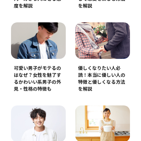
度を解説
を解説
可愛い男子がモテるの
優しくなりたい人必
はなぜ？女性を魅了す
読！本当に優しい人の
るかわいい系男子の外
特徴と優しくなる方法
見・性格の特徴も
を解説