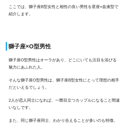
ここでは、獅子座B型女性と相性の良い男性を星座×血液型で
紹介します。
獅子座×O型男性
獅子座O型男性はオーラがあり、どこにいても注目を浴びる
魅力にあふれた人。
そんな獅子座O型男性は、獅子座B型女性にとって理想の相手
だといえるでしょう。
2人が恋人同士になれば、一際目立つカップルになること間違
いなしです。
また、同じ獅子座同士、わかり合えることが多いのも特徴。