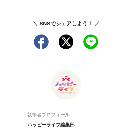
＼ SNSでシェアしよう！ ／
執筆者プロフィール
ハッピーライフ編集部