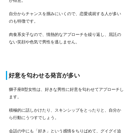
が得意。
自分からチャンスを掴みにいくので、恋愛成就する人が多い
のも特徴です。
肉食系女子なので、情熱的なアプローチを繰り返し、屈託の
ない笑顔や色気で男性を逃しません。
好意を匂わせる発言が多い
獅子座B型女性は、好きな男性に好意を匂わせてアプローチし
ます。
積極的に話しかけたり、スキンシップをとったりと、自分か
ら行動にうつすでしょう。
会話の中にも「好き」という感情をちりばめて、グイグイ迫