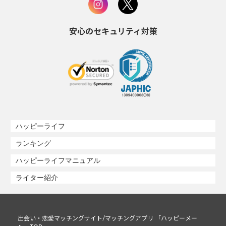
安心のセキュリティ対策
ハッピーライフ
ランキング
ハッピーライフマニュアル
ライター紹介
出会い・恋愛マッチングサイト/マッチングアプリ 「ハッピーメー