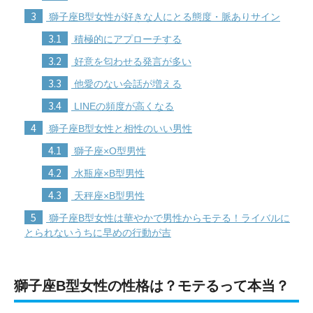
3
獅子座B型女性が好きな人にとる態度・脈ありサイン
3.1
積極的にアプローチする
3.2
好意を匂わせる発言が多い
3.3
他愛のない会話が増える
3.4
LINEの頻度が高くなる
4
獅子座B型女性と相性のいい男性
4.1
獅子座×O型男性
4.2
水瓶座×B型男性
4.3
天秤座×B型男性
5
獅子座B型女性は華やかで男性からモテる！ライバルに
とられないうちに早めの行動が吉
獅子座B型女性の性格は？モテるって本当？