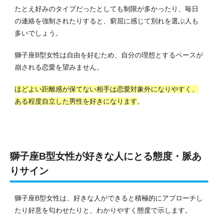
たとえ好みのタイプだったとしても制限が多かったり、毎日
の連絡を強制されたりすると、窮屈に感じて別れを選ぶ人も
多いでしょう。
獅子座B型女性は自由を好むため、自分の理想とするペースが
崩される恋愛を望みません。
ほどよい距離感が保てない相手は恋愛対象外になりやすく、
ある程度自立した男性を好きになります
。
獅子座B型女性が好きな人にとる態度・脈あ
りサイン
獅子座B型女性は、好きな人ができると積極的にアプローチし
たり好意を匂わせたりと、わかりやすく態度で示します。