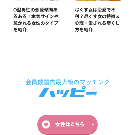
O型男性の恋愛傾向あ
尽くす女は恋愛で不
るある！本気サインや
利？尽くす女の特徴＆
惹かれる女性のタイプ
心理・愛される尽くし
を紹介
方を紹介