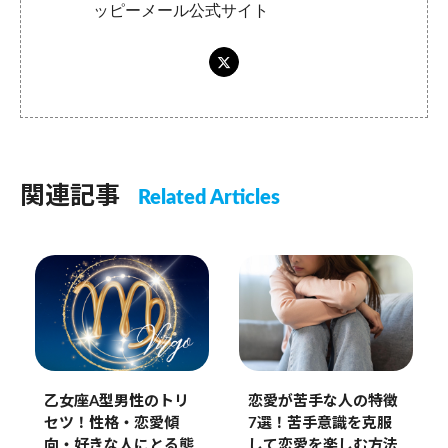
ッピーメール公式サイト
関連記事
Related Articles
乙女座A型男性のトリ
恋愛が苦手な人の特徴
セツ！性格・恋愛傾
7選！苦手意識を克服
向・好きな人にとる態
して恋愛を楽しむ方法