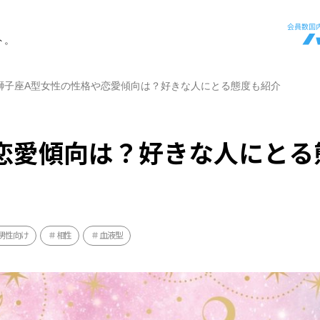
ト。
獅子座A型女性の性格や恋愛傾向は？好きな人にとる態度も紹介
恋愛傾向は？好きな人にとる
男性向け
相性
血液型