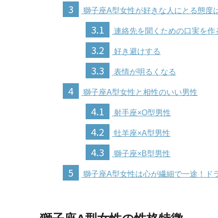
3
獅子座A型女性が好きな人にとる態度
3.1
連絡先を聞くための口実を作
3.2
好き避けする
3.3
表情が明るくなる
4
獅子座A型女性と相性のいい男性
4.1
射手座×O型男性
4.2
牡羊座×A型男性
4.3
獅子座×B型男性
5
獅子座A型女性は心が繊細で一途！ド