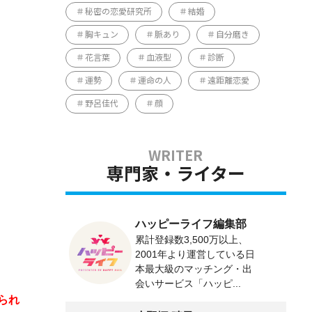
秘密の恋愛研究所
結婚
胸キュン
脈あり
自分磨き
花言葉
血液型
診断
運勢
運命の人
遠距離恋愛
野呂佳代
顔
専門家・ライター
ハッピーライフ編集部
累計登録数3,500万以上、
2001年より運営している日
本最大級のマッチング・出
会いサービス「ハッピ...
られ