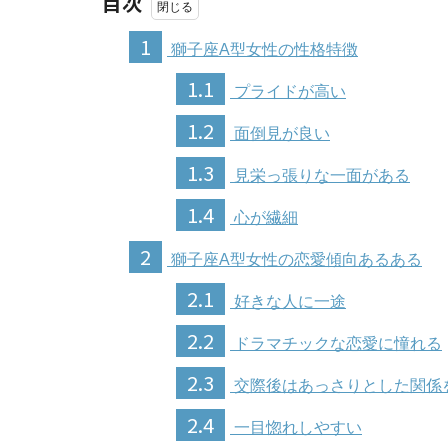
目次
1
獅子座A型女性の性格特徴
1.1
プライドが高い
1.2
面倒見が良い
1.3
見栄っ張りな一面がある
1.4
心が繊細
2
獅子座A型女性の恋愛傾向あるある
2.1
好きな人に一途
2.2
ドラマチックな恋愛に憧れる
2.3
交際後はあっさりとした関係
2.4
一目惚れしやすい