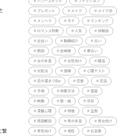
パワースポット
ファッション
と
プレゼント
メイク
メイク術
メンヘラ
モテ
ランキング
ロマンス詐欺
人気
体験談
出会い
動画紹介
占い
原因
吉崎綾
夢占い
女の本音
女性向け
婚活
対処法
復縁
心理テスト
恋の溜まりBar
恋愛
恋活
手相
改善方法
星座
映画
歌・曲
浮気
深層心理
特徴
生態
用語解説
男の本音
男女向け
に繋
男性向け
相性
石言葉