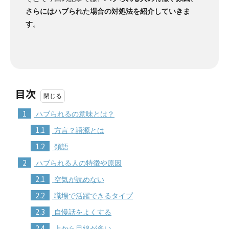
さらにはハブられた場合の対処法を紹介していきま
す
。
目次
1
ハブられるの意味とは？
1.1
方言？語源とは
1.2
類語
2
ハブられる人の特徴や原因
2.1
空気が読めない
2.2
職場で活躍できるタイプ
2.3
自慢話をよくする
2.4
上から目線が多い