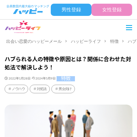
男性登録
女性登録
出会い恋愛のハッピーメール
ハッピーライフ
特徴
ハブ
ハブられる人の特徴や原因とは？関係に合わせた対
処法で解決しよう！
特徴
2022年1月28日
2024年5月9日
ノウハウ
対処法
男女向け