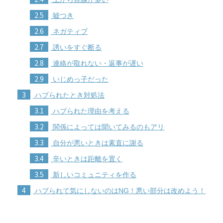
2.5
嘘つき
2.6
ネガティブ
2.7
誘いをすぐ断る
2.8
連絡が取れない・返事が遅い
2.9
いじめっ子だった
3
ハブられたとき対処法
3.1
ハブられた理由を考える
3.2
関係によっては聞いてみるのもアリ
3.3
自分が悪いときは素直に謝る
3.4
辛いときは距離を置く
3.5
新しいコミュニティを作る
4
ハブられて気にしないのはNG！悪い部分は改めよう！