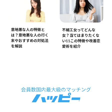
意地悪な人の特徴と
不細工女ってどんな
は？意地悪な人の行く
女？当てはまりたくな
末やおすすめの対処法
い11この特徴や改善恋
を解説
愛術を紹介