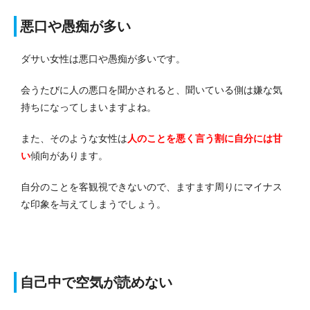
悪口や愚痴が多い
ダサい女性は悪口や愚痴が多いです。
会うたびに人の悪口を聞かされると、聞いている側は嫌な気
持ちになってしまいますよね。
また、そのような女性は
人のことを悪く言う割に自分には甘
い
傾向があります。
自分のことを客観視できないので、ますます周りにマイナス
な印象を与えてしまうでしょう。
自己中で空気が読めない