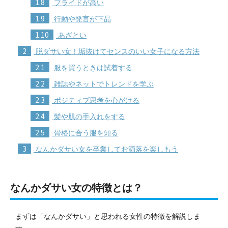
1.8
プライドが高い
1.9
行動や発言が下品
1.10
あざとい
2
脱ダサい女！垢抜けてセンスのいい女子になる方法
2.1
服を買うときは試着する
2.2
雑誌やネットでトレンドを学ぶ
2.3
ポジティブ思考を心がける
2.4
髪や肌の手入れをする
2.5
骨格に合う服を知る
3
なんかダサい女を卒業してお洒落を楽しもう
なんかダサい女の特徴とは？
まずは「なんかダサい」と思われる女性の特徴を解説しま