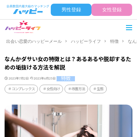
男性登録
女性登録
出会い恋愛のハッピーメール
ハッピーライフ
特徴
なん
なんかダサい女の特徴とは？あるあるや脱却するた
めの垢抜ける方法を解説
特徴
2023年7月2日
2023年6月25日
コンプレックス
女性向け
改善方法
生態