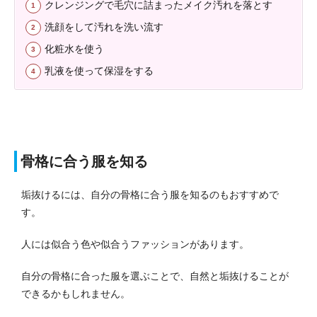
クレンジングで毛穴に詰まったメイク汚れを落とす
洗顔をして汚れを洗い流す
化粧水を使う
乳液を使って保湿をする
骨格に合う服を知る
垢抜けるには、自分の骨格に合う服を知るのもおすすめで
す。
人には似合う色や似合うファッションがあります。
自分の骨格に合った服を選ぶことで、自然と垢抜けることが
できるかもしれません。