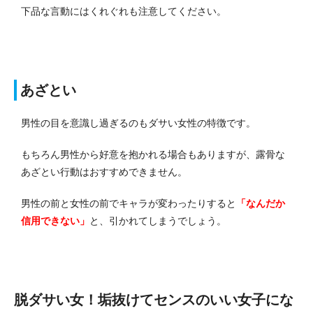
下品な言動にはくれぐれも注意してください。
あざとい
男性の目を意識し過ぎるのもダサい女性の特徴です。
もちろん男性から好意を抱かれる場合もありますが、露骨な
あざとい行動はおすすめできません。
男性の前と女性の前でキャラが変わったりすると
「なんだか
信用できない」
と、引かれてしまうでしょう。
脱ダサい女！垢抜けてセンスのいい女子にな