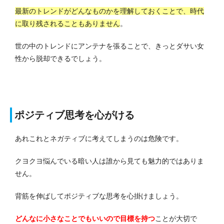
最新のトレンドがどんなものかを理解しておくことで、時代
に取り残されることもありません
。
世の中のトレンドにアンテナを張ることで、きっとダサい女
性から脱却できるでしょう。
ポジティブ思考を心がける
あれこれとネガティブに考えてしまうのは危険です。
クヨクヨ悩んでいる暗い人は誰から見ても魅力的ではありま
せん。
背筋を伸ばしてポジティブな思考を心掛けましょう。
どんなに小さなことでもいいので目標を持つ
ことが大切で