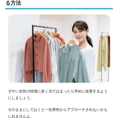
る方法
ダサい女性の特徴に多く当てはまったら早めに改善するよう
にしましょう。
そのままにしておくと一生男性からアプローチされないかも
しれませんよ。