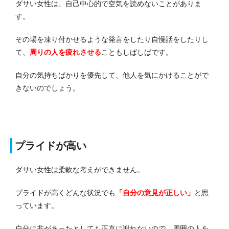
ダサい女性は、自己中心的で空気を読めないことがありま
す。
その場を凍り付かせるような発言をしたり自慢話をしたりし
て、
周りの人を疲れさせる
こともしばしばです。
自分の気持ちばかりを優先して、他人を気にかけることがで
きないのでしょう。
プライドが高い
ダサい女性は柔軟な考えができません。
プライドが高くどんな状況でも
「自分の意見が正しい」
と思
っています。
自分に非があったとしても正直に謝れないので、周囲の人を