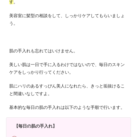
す
。
美容室に髪型の相談をして、しっかりケアしてもらいましょ
う。
肌の手入れも忘れてはいけません。
美しい肌は一日で手に入るわけではないので、毎日のスキン
ケアをしっかり行ってください。
肌にハリのあるすっぴん美人になれたら、きっと垢抜けるこ
と間違いなしですよ。
基本的な毎日の肌の手入れは以下のような手順で行います。
【毎日の肌の手入れ】