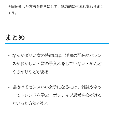
今回紹介した方法を参考にして、魅力的に生まれ変わりまし
ょう。
まとめ
なんかダサい女の特徴には、洋服の配色やバラン
スがおかしい・髪の手入れをしていない・めんど
くさがりなどがある
垢抜けてセンスいい女子になるには、雑誌やネッ
トでトレンドを学ぶ
・ポジティブ思考を心がける
といった方法がある