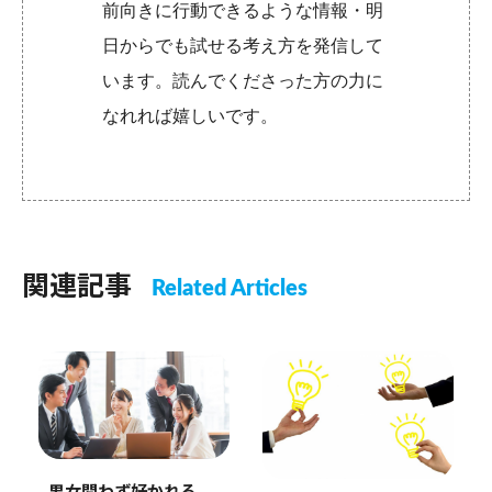
前向きに行動できるような情報・明
日からでも試せる考え方を発信して
います。読んでくださった方の力に
なれれば嬉しいです。
関連記事
Related Articles