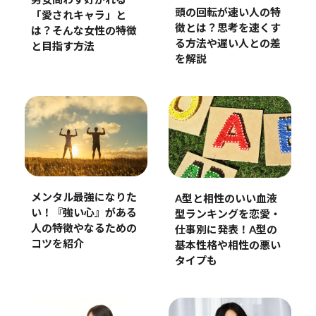
男女問わず好かれる
頭の回転が速い人の特
「愛されキャラ」と
徴とは？思考を速くす
は？そんな女性の特徴
る方法や遅い人との差
と目指す方法
を解説
メンタル最強になりた
A型と相性のいい血液
い！『強い心』がある
型ランキングを恋愛・
人の特徴やなるための
仕事別に発表！A型の
コツを紹介
基本性格や相性の悪い
タイプも