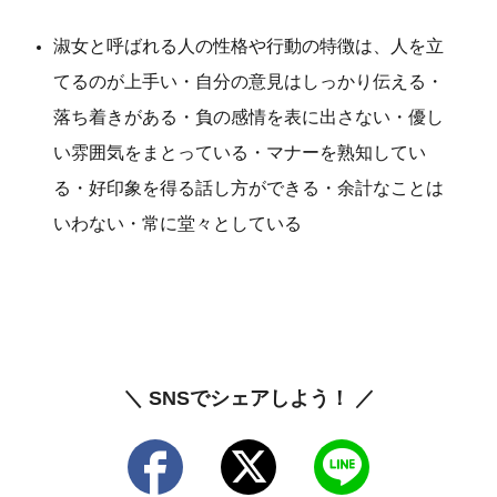
淑女と呼ばれる人の性格や行動の特徴は、人を立
てるのが上手い・自分の意見はしっかり伝える・
落ち着きがある・負の感情を表に出さない・優し
い雰囲気をまとっている・マナーを熟知してい
る・好印象を得る話し方ができる・余計なことは
いわない・常に堂々としている
＼ SNSでシェアしよう！ ／