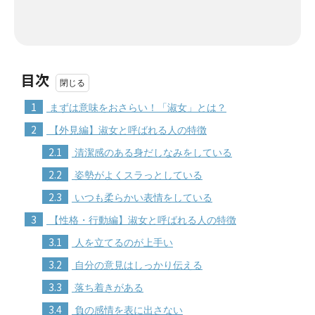
目次
1
まずは意味をおさらい！「淑女」とは？
2
【外見編】淑女と呼ばれる人の特徴
2.1
清潔感のある身だしなみをしている
2.2
姿勢がよくスラっとしている
2.3
いつも柔らかい表情をしている
3
【性格・行動編】淑女と呼ばれる人の特徴
3.1
人を立てるのが上手い
3.2
自分の意見はしっかり伝える
3.3
落ち着きがある
3.4
負の感情を表に出さない