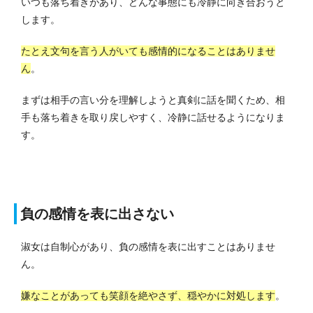
いつも落ち着きがあり、どんな事態にも冷静に向き合おうと
します。
たとえ文句を言う人がいても感情的になることはありませ
ん
。
まずは相手の言い分を理解しようと真剣に話を聞くため、相
手も落ち着きを取り戻しやすく、冷静に話せるようになりま
す。
負の感情を表に出さない
淑女は自制心があり、負の感情を表に出すことはありませ
ん。
嫌なことがあっても笑顔を絶やさず、穏やかに対処します
。