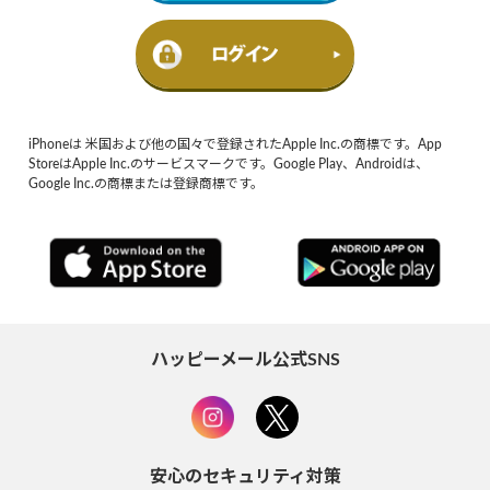
iPhoneは 米国および他の国々で登録されたApple Inc.の商標です。App
StoreはApple Inc.のサービスマークです。Google Play、Androidは、
Google Inc.の商標または登録商標です。
ハッピーメール公式SNS
安心のセキュリティ対策