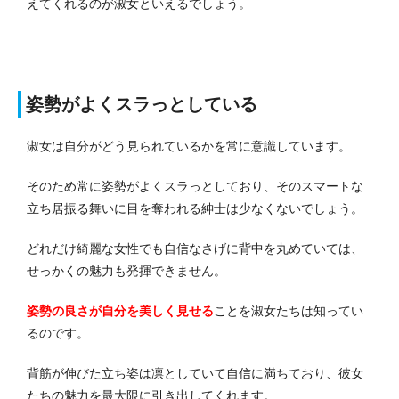
えてくれるのが淑女といえるでしょう。
姿勢がよくスラっとしている
淑女は自分がどう見られているかを常に意識しています。
そのため常に姿勢がよくスラっとしており、そのスマートな
立ち居振る舞いに目を奪われる紳士は少なくないでしょう。
どれだけ綺麗な女性でも自信なさげに背中を丸めていては、
せっかくの魅力も発揮できません。
姿勢の良さが自分を美しく見せる
ことを淑女たちは知ってい
るのです。
背筋が伸びた立ち姿は凛としていて自信に満ちており、彼女
たちの魅力を最大限に引き出してくれます。