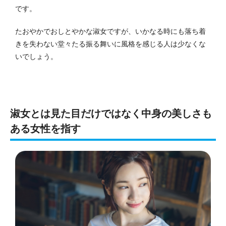
です。
たおやかでおしとやかな淑女ですが、いかなる時にも落ち着
きを失わない堂々たる振る舞いに風格を感じる人は少なくな
いでしょう。
淑女とは見た目だけではなく中身の美しさも
ある女性を指す