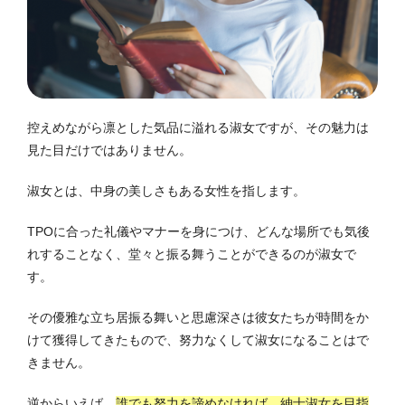
控えめながら凛とした気品に溢れる淑女ですが、その魅力は
見た目だけではありません。
淑女とは、中身の美しさもある女性を指します。
TPOに合った礼儀やマナーを身につけ、どんな場所でも気後
れすることなく、堂々と振る舞うことができるのが淑女で
す。
その優雅な立ち居振る舞いと思慮深さは彼女たちが時間をか
けて獲得してきたもので、努力なくして淑女になることはで
きません。
逆からいえば、
誰でも努力を諦めなければ、紳士淑女を目指