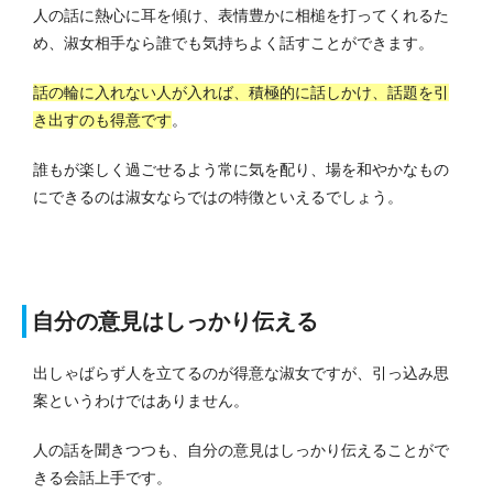
人の話に熱心に耳を傾け、表情豊かに相槌を打ってくれるた
め、淑女相手なら誰でも気持ちよく話すことができます。
話の輪に入れない人が入れば、積極的に話しかけ、話題を引
き出すのも得意です
。
誰もが楽しく過ごせるよう常に気を配り、場を和やかなもの
にできるのは淑女ならではの特徴といえるでしょう。
自分の意見はしっかり伝える
出しゃばらず人を立てるのが得意な淑女ですが、引っ込み思
案というわけではありません。
人の話を聞きつつも、自分の意見はしっかり伝えることがで
きる会話上手です。