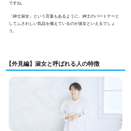
ですね。
「紳士淑女」という言葉もあるように、紳士のパートナーと
してふさわしい気品を備えているのが淑女といえるでしょ
う。
【外見編】淑女と呼ばれる人の特徴