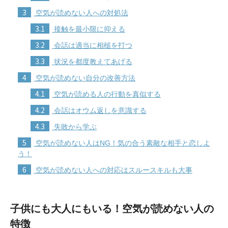
3
空気が読めない人への対処法
3.1
接触を最小限に抑える
3.2
会話は適当に相槌を打つ
3.3
状況を都度教えてあげる
4
空気が読めない自分の改善方法
4.1
空気が読める人の行動を真似する
4.2
会話はオウム返しを意識する
4.3
失敗から学ぶ
5
空気が読めない人はNG！気の合う素敵な相手と恋しよ
う！
6
空気が読めない人への対応はスルースキルも大事
子供にも大人にもいる！空気が読めない人の
特徴