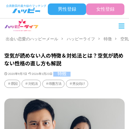
男性登録
女性登録
出会い恋愛のハッピーメール
ハッピーライフ
特徴
空気
空気が読めない人の特徴＆対処法とは？空気が読め
ない性格の直し方も解説
特徴
2020年9月7日
2026年1月23日
原因
対処法
改善方法
男女向け