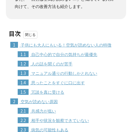
向けて、その改善方法も紹介します。
目次
1
子供にも大人にもいる！空気が読めない人の特徴
1.1
自己中心的で自分の気持ちが最優先
1.2
人の話を聞くのが苦手
1.3
マニュアル通りの行動しかとれない
1.4
思ったことをすぐに口に出す
1.5
冗談を真に受ける
2
空気が読めない原因
2.1
共感力が低い
2.2
相手や状況を観察できていない
2.3
病気の可能性もある