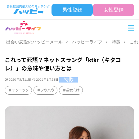
男性登録
女性登録
出会い恋愛のハッピーメール
ハッピーライフ
特徴
これ
これって死語？ネットスラング「ktkr（キタコ
レ）」の意味や使い方とは
特徴
2020年5月11日
2026年1月23日
テクニック
ノウハウ
男女向け