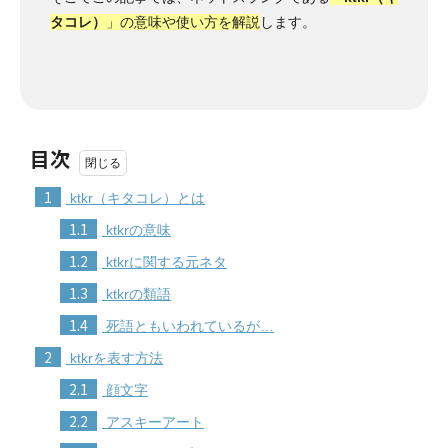
タコレ）
」の意味や使い方を解説
します。
目次
1
ktkr（キタコレ）とは
1.1
ktkrの意味
1.2
ktkrに関する元ネタ
1.3
ktkrの類語
1.4
死語ともいわれているが…
2
ktkrを表す方法
2.1
顔文字
2.2
アスキーアート