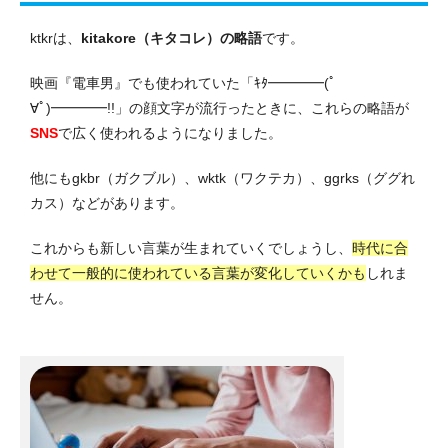
ktkrは、
kitakore（キタコレ）の略語
です。
映画『電車男』でも使われていた「ｷﾀ━━━━(ﾟ
∀ﾟ)━━━━!!」の顔文字が流行ったときに、これらの略語が
SNS
で広く使われるようになりました。
他にもgkbr（ガクブル）、wktk（ワクテカ）、ggrks（ググれ
カス）などがあります。
これからも新しい言葉が生まれていくでしょうし、
時代に合
わせて一般的に使われている言葉が変化していくかも
しれま
せん。