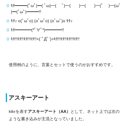
ｷﾀ━━━(ﾟωﾟ)━( ﾟω)━( ﾟ)━( )━( )━(ﾟ )━(ωﾟ
)━(ﾟωﾟ)━━━!!
ｷﾀ♪ o(ﾟωﾟo) (oﾟωﾟo) (oﾟωﾟ)o ｷﾀ♪
ｷﾀ━━━━(*ﾟ∀ﾟ*)━━━━!!
ｷﾀ!!ｷﾀ!!ｷﾀ!!ｷﾀ!!<(´ﾟДﾟ`)>ｷﾀ!!ｷﾀ!!ｷﾀ!!ｷﾀ!!
使用例のように、言葉とセットで使うのがおすすめです。
アスキーアート
ktkrを表す
アスキーアート（AA）
として、ネット上では次の
ような書き込みが主流となっていました。