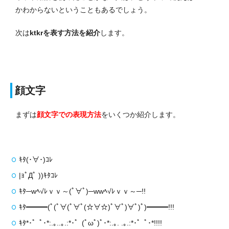
かわからないということもあるでしょう。
次は
ktkrを表す方法を紹介
します。
顔文字
まずは
顔文字での表現方法
をいくつか紹介します。
ｷﾀ(･∀･)ｺﾚ
|ｮﾟДﾟ ))ｷﾀｺﾚ
ｷﾀ─wﾍ√ﾚｖｖ～(ﾟ∀ﾟ)─wwﾍ√ﾚｖｖ～─!!
ｷﾀ━━━(ﾟ(ﾟ∀(ﾟ∀ﾟ(☆∀☆)ﾟ∀ﾟ)∀ﾟ)ﾟ)━━━!!!
ｷﾀ*･゜ﾟ･*:.｡..｡.:*･゜(ﾟωﾟ)ﾟ･*:.｡. .｡.:*･゜ﾟ･*!!!!