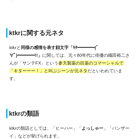
ktkrに関する元ネタ
ktkrと
同様の感情を表す顔文字「ｷﾀ━━━━(ﾟ
∀ﾟ)━━━━!!」
に関しては、元々80年代に俳優の織田裕二さ
んが「サンテFX」という
参天製薬の目薬のコマーシャルで
「キターーー！」と叫ぶシーンが元ネタ
だといわれていま
す。
ktkrの類語
ktkrの類語としては、「ヒーハー」「
よっしゃー
」「バンザー
イ」などが挙げられます。