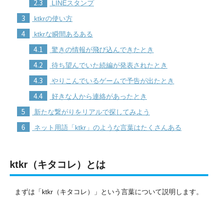
2.3
LINEスタンプ
3
ktkrの使い方
4
ktkrな瞬間あるある
4.1
驚きの情報が飛び込んできたとき
4.2
待ち望んでいた続編が発表されたとき
4.3
やりこんでいるゲームで予告が出たとき
4.4
好きな人から連絡があったとき
5
新たな繋がりをリアルで探してみよう
6
ネット用語「ktkr」のような言葉はたくさんある
ktkr（キタコレ）とは
まずは「ktkr（キタコレ）」という言葉について説明します。