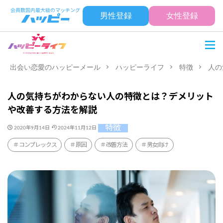
男性登録
女性登録
出会い恋愛のハッピーメール
ハッピーライフ
特徴
人の
人の気持ちがわからない人の特徴とは？デメリット
や改善する方法を解説
特徴
2020年9月14日
2024年11月12日
コンプレックス
原因
改善方法
男女向け