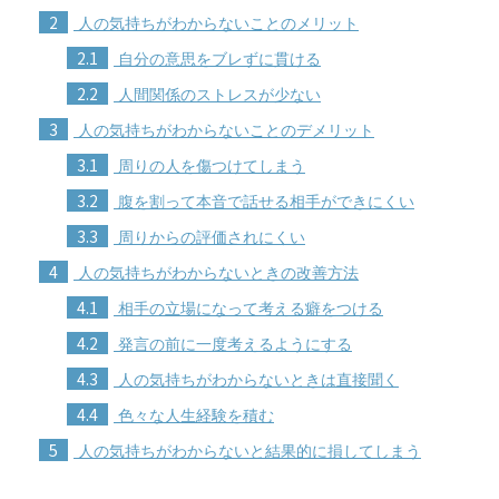
2
人の気持ちがわからないことのメリット
2.1
自分の意思をブレずに貫ける
2.2
人間関係のストレスが少ない
3
人の気持ちがわからないことのデメリット
3.1
周りの人を傷つけてしまう
3.2
腹を割って本音で話せる相手ができにくい
3.3
周りからの評価されにくい
4
人の気持ちがわからないときの改善方法
4.1
相手の立場になって考える癖をつける
4.2
発言の前に一度考えるようにする
4.3
人の気持ちがわからないときは直接聞く
4.4
色々な人生経験を積む
5
人の気持ちがわからないと結果的に損してしまう