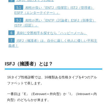
ISFJと他のタイプの相性
5.1
相性が良い『ENTJ（指揮官）ISTJ（管理者）
ESFP（エンターテイナー）』
5.2
相性が悪い『ENTP（討論者）ESFJ（領事官）
ISTP（巨匠）』
6
真剣に交際相手を探すなら「ハッピーメール」
7
ISFJ（擁護者）は、自分に厳しく他人に優しい平和主
義者！
ISFJ（擁護者）とは？
16
タイプ性格診断
では、16種類ある性格タイプを4つのアル
ファベットで表します。
一番目は「E」（Extrovert＝外向型）か「I」（Introvert＝内
向型）のどちらかが来ます。