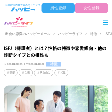
男性登録
女性登録
出会い恋愛のハッピーメール
ハッピーライフ
特徴
IS
ISFJ（擁護者）とは？性格の特徴や恋愛傾向・他の
診断タイプとの相性も
特徴
2024年3月30日
2026年4月8日
恋愛
生態
男女向け
相性