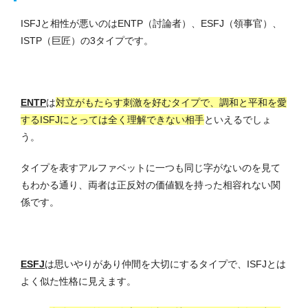
ISFJと相性が悪いのはENTP（討論者）、ESFJ（領事官）、
ISTP（巨匠）の3タイプです。
ENTP
は
対立がもたらす刺激を好むタイプで、調和と平和を愛
するISFJにとっては全く理解できない相手
といえるでしょ
う。
タイプを表すアルファベットに一つも同じ字がないのを見て
もわかる通り、両者は正反対の価値観を持った相容れない関
係です。
ESFJ
は思いやりがあり仲間を大切にするタイプで、ISFJとは
よく似た性格に見えます。