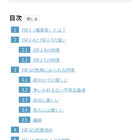
目次
1
ISFJ（擁護者）とは？
2
ISFJ-AとISFJ-Tの違い
2.1
ISFJ-Aの特徴
2.2
ISFJ-Tの特徴
3
ISFJの性格にみられる特徴
3.1
穏やかで心優しい
3.2
争いを好まない平和主義者
3.3
自分に厳しい
3.4
他人には優しい
3.5
繊細
4
ISFJの恋愛傾向
5