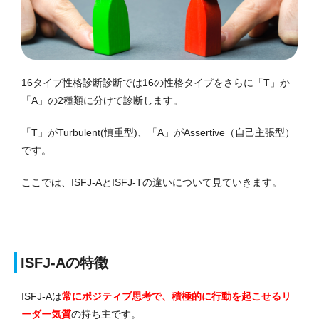
16
タイプ性格診断
診断では16の性格タイプをさらに「T」か
「A」の2種類に分けて診断します。
「T」がTurbulent(慎重型)、「A」がAssertive（自己主張型）
です。
ここでは、ISFJ-AとISFJ-Tの違いについて見ていきます。
ISFJ-Aの特徴
ISFJ-Aは
常にポジティブ思考で、積極的に行動を起こせるリ
ーダー気質
の持ち主です。