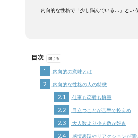
内向的な性格で「少し悩んでいる…」とい
目次
1
内向的の意味とは
2
内向的な性格の人の特徴
2.1
仕事も恋愛も慎重
2.2
目立つことが苦手で控えめ
2.3
大人数より少人数が好き
2.4
感情表現やリアクションが薄