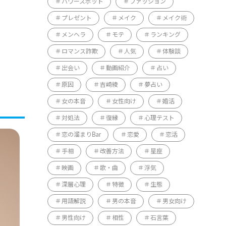
パワースポット
ファッション
プレゼント
メイク
メイク術
メンヘラ
モテ
ランキング
ロマンス詐欺
人気
体験談
出会い
動画紹介
占い
原因
吉崎綾
夢占い
女の本音
女性向け
婚活
対処法
復縁
心理テスト
恋の溜まりBar
恋愛
恋活
手相
改善方法
星座
映画
歌・曲
浮気
深層心理
特徴
生態
用語解説
男の本音
男女向け
男性向け
相性
石言葉