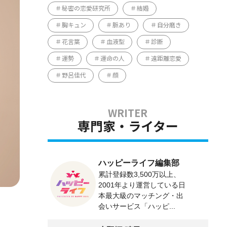
秘密の恋愛研究所
結婚
胸キュン
脈あり
自分磨き
花言葉
血液型
診断
運勢
運命の人
遠距離恋愛
野呂佳代
顔
専門家・ライター
ハッピーライフ編集部
累計登録数3,500万以上、
2001年より運営している日
本最大級のマッチング・出
会いサービス「ハッピ...