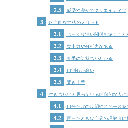
2.5
感受性豊かでクリエイティブ
3
内向的な性格のメリット
3.1
じっくり深い関係を築くこと
3.2
集中力や分析力がある
3.3
相手の気持ちがわかる
3.4
自制心が高い
3.5
聞き上手
4
生きづらいと思っている内向的な人に
4.1
自分だけの時間やスペースを
4.2
困ったときは自分の理解者に