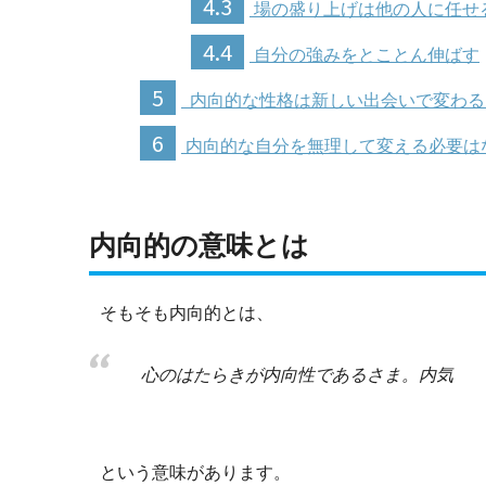
4.3
場の盛り上げは他の人に任せ
4.4
自分の強みをとことん伸ばす
5
内向的な性格は新しい出会いで変わる
6
内向的な自分を無理して変える必要は
内向的の意味とは
そもそも内向的とは、
心のはたらきが内向性であるさま。内気
という意味があります。