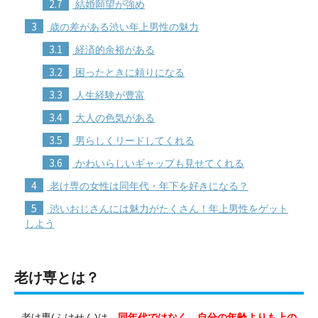
2.7
結婚願望が強め
3
歳の差がある渋い年上男性の魅力
3.1
経済的余裕がある
3.2
困ったときに頼りになる
3.3
人生経験が豊富
3.4
大人の色気がある
3.5
男らしくリードしてくれる
3.6
かわいらしいギャップも見せてくれる
4
老け専の女性は同年代・年下を好きになる？
5
渋いおじさんには魅力がたくさん！年上男性をゲット
しよう
老け専とは？
老け専(ふけせん)は、
同年代ではなく、自分の年齢よりも上の