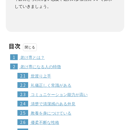
していきましょう。
目次
1
老け専とは？
2
老け専になる人の特徴
2.1
世渡り上手
2.2
礼儀正しく常識がある
2.3
コミュニケーション能力が高い
2.4
清楚で清潔感のある外見
2.5
教養を身につけている
2.6
優柔不断な性格