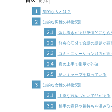
1
知的な人とは？
2
知的な男性の特徴5選
2.1
落ち着きがあり感情的になら
2.2
好奇心旺盛で会話の話題が豊
2.3
コミュニケーション能力が高
2.4
褒め上手で指示が的確
2.5
良いギャップを持っている
3
知的な女性の特徴5選
3.1
丁寧な言葉づかいで品がある
3.2
相手の意見や気持ちを汲み取