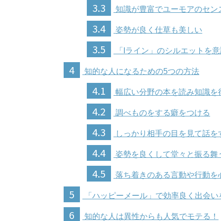
3.3
知識が豊富でユーモアのセン
3.4
姿勢が良く仕草も美しい
3.5
「Iライン」のシルエットを
4
知的な人になるための5つの方法
4.1
幅広い分野の本を読み知識を
4.2
調べものをする癖をつける
4.3
しっかり相手の目を見て話を
4.4
姿勢を良くして堂々と振る舞
4.5
落ち着きのある言動や行動を
5
「ハッピーメール」で効率良く出会い
6
知的な人は異性からも人気でモテる！