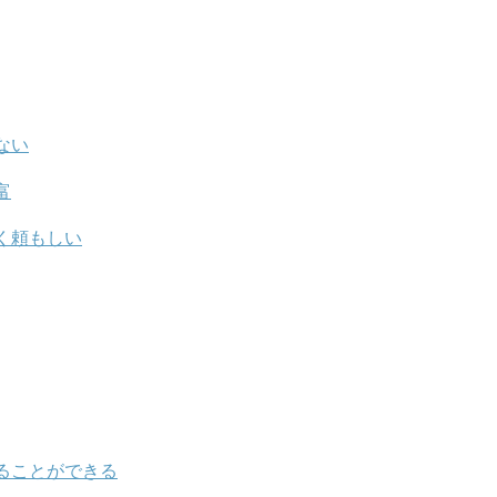
ない
富
く頼もしい
ることができる