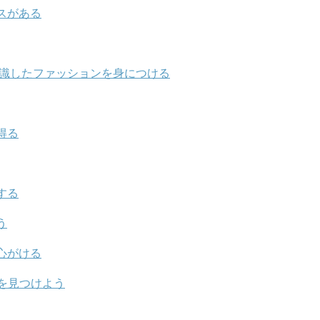
スがある
意識したファッションを身につける
得る
する
う
心がける
を見つけよう