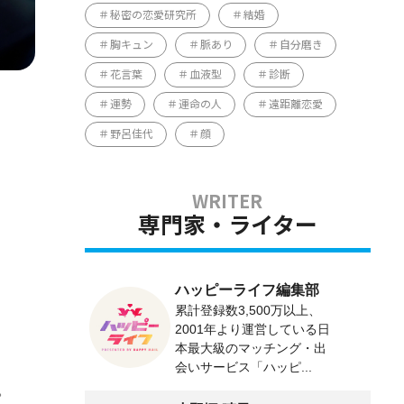
秘密の恋愛研究所
結婚
胸キュン
脈あり
自分磨き
花言葉
血液型
診断
運勢
運命の人
遠距離恋愛
野呂佳代
顔
専門家・ライター
ハッピーライフ編集部
累計登録数3,500万以上、
2001年より運営している日
本最大級のマッチング・出
会いサービス「ハッピ...
。