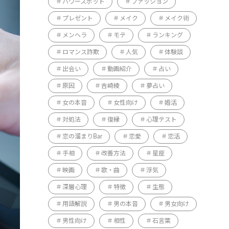
パワースポット
ファッション
プレゼント
メイク
メイク術
メンヘラ
モテ
ランキング
ロマンス詐欺
人気
体験談
出会い
動画紹介
占い
原因
吉崎綾
夢占い
女の本音
女性向け
婚活
対処法
復縁
心理テスト
恋の溜まりBar
恋愛
恋活
手相
改善方法
星座
映画
歌・曲
浮気
深層心理
特徴
生態
用語解説
男の本音
男女向け
男性向け
相性
石言葉