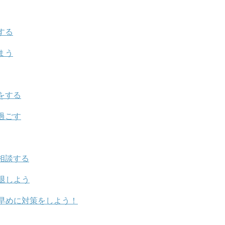
する
まう
をする
過ごす
相談する
退しよう
早めに対策をしよう！