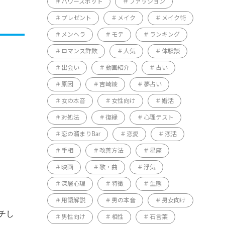
パワースポット
ファッション
プレゼント
メイク
メイク術
メンヘラ
モテ
ランキング
ロマンス詐欺
人気
体験談
出会い
動画紹介
占い
原因
吉崎綾
夢占い
女の本音
女性向け
婚活
対処法
復縁
心理テスト
恋の溜まりBar
恋愛
恋活
手相
改善方法
星座
映画
歌・曲
浮気
深層心理
特徴
生態
用語解説
男の本音
男女向け
チし
男性向け
相性
石言葉