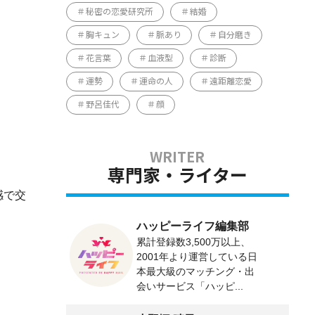
秘密の恋愛研究所
結婚
胸キュン
脈あり
自分磨き
花言葉
血液型
診断
運勢
運命の人
遠距離恋愛
野呂佳代
顔
専門家・ライター
感で交
ハッピーライフ編集部
累計登録数3,500万以上、
2001年より運営している日
本最大級のマッチング・出
会いサービス「ハッピ...