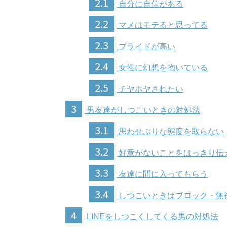
2.1
自分に自信がある
2.2
マメはモテると思ってる
2.3
プライドが高い
2.4
女性に幻想を抱いている
2.5
チヤホヤされたい
3
男友達がしつこいときの対処法
3.1
思わせぶりな態度を取らない
3.2
好意がないことをはっきり伝
3.3
友達に間に入ってもらう
3.4
しつこいときはブロック・無
4
LINEをしつこくしてくる男の対処法