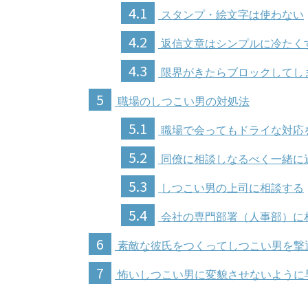
4.1
スタンプ・絵文字は使わない
4.2
返信文章はシンプルに冷たく
4.3
限界がきたらブロックしてし
5
職場のしつこい男の対処法
5.1
職場で会ってもドライな対応
5.2
同僚に相談しなるべく一緒に
5.3
しつこい男の上司に相談する
5.4
会社の専門部署（人事部）に
6
素敵な彼氏をつくってしつこい男を撃
7
怖いしつこい男に変貌させないように