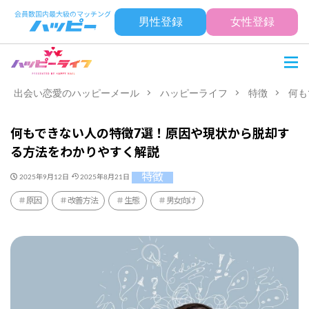
男性登録
女性登録
出会い恋愛のハッピーメール
ハッピーライフ
特徴
何も
何もできない人の特徴7選！原因や現状から脱却す
る方法をわかりやすく解説
特徴
2025年9月12日
2025年8月21日
原因
改善方法
生態
男女向け