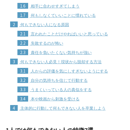
1.6
相手に合わせすぎてしまう
1.7
何もしなくていいことに慣れている
2
何もできない人になる原因
2.1
言われたことだけやればいいと思っている
2.2
失敗するのが怖い
2.3
責任を負いたくない気持ちが強い
3
何もできない人必見！現状から脱却する方法
3.1
人からの評価を気にしすぎないようにする
3.2
自分の気持ちを信じて行動する
3.3
うまくいっている人の真似をする
3.4
本や映画から刺激を受ける
4
主体的に行動して何もできない人を卒業しよう