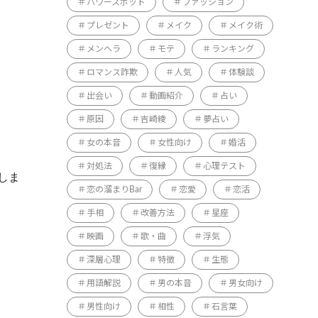
パワースポット
ファッション
プレゼント
メイク
メイク術
メンヘラ
モテ
ランキング
ロマンス詐欺
人気
体験談
出会い
動画紹介
占い
原因
吉崎綾
夢占い
女の本音
女性向け
婚活
対処法
復縁
心理テスト
しま
恋の溜まりBar
恋愛
恋活
手相
改善方法
星座
映画
歌・曲
浮気
深層心理
特徴
生態
用語解説
男の本音
男女向け
男性向け
相性
石言葉