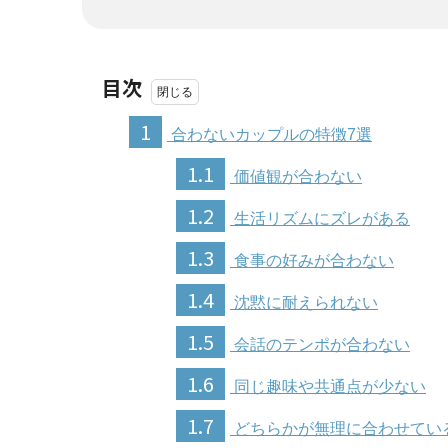
目次
1
合わないカップルの特徴7選
1.1
価値観が合わない
1.2
生活リズムにズレがある
1.3
食事の好みが合わない
1.4
沈黙に耐えられない
1.5
会話のテンポが合わない
1.6
同じ趣味や共通点が少ない
1.7
どちらかが無理に合わせてい