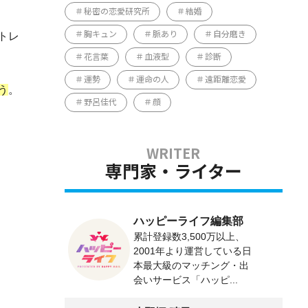
秘密の恋愛研究所
結婚
トレ
胸キュン
脈あり
自分磨き
花言葉
血液型
診断
運勢
運命の人
遠距離恋愛
う
。
野呂佳代
顔
専門家・ライター
ハッピーライフ編集部
累計登録数3,500万以上、
2001年より運営している日
本最大級のマッチング・出
会いサービス「ハッピ...