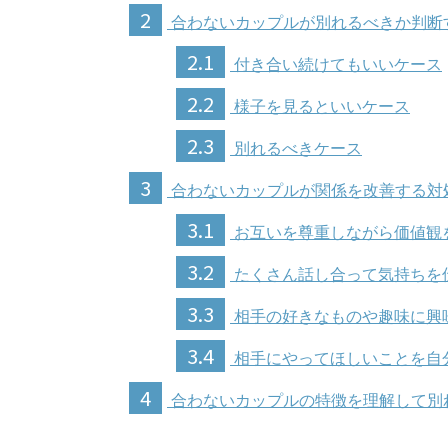
2
合わないカップルが別れるべきか判断
2.1
付き合い続けてもいいケース
2.2
様子を見るといいケース
2.3
別れるべきケース
3
合わないカップルが関係を改善する対
3.1
お互いを尊重しながら価値観
3.2
たくさん話し合って気持ちを
3.3
相手の好きなものや趣味に興
3.4
相手にやってほしいことを自
4
合わないカップルの特徴を理解して別