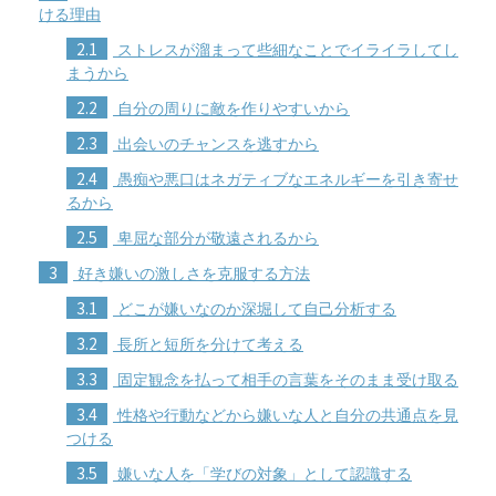
ける理由
2.1
ストレスが溜まって些細なことでイライラしてし
まうから
2.2
自分の周りに敵を作りやすいから
2.3
出会いのチャンスを逃すから
2.4
愚痴や悪口はネガティブなエネルギーを引き寄せ
るから
2.5
卑屈な部分が敬遠されるから
3
好き嫌いの激しさを克服する方法
3.1
どこが嫌いなのか深堀して自己分析する
3.2
長所と短所を分けて考える
3.3
固定観念を払って相手の言葉をそのまま受け取る
3.4
性格や行動などから嫌いな人と自分の共通点を見
つける
3.5
嫌いな人を「学びの対象」として認識する