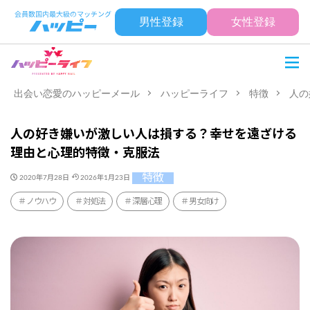
男性登録
女性登録
出会い恋愛のハッピーメール
ハッピーライフ
特徴
人の
人の好き嫌いが激しい人は損する？幸せを遠ざける
理由と心理的特徴・克服法
特徴
2020年7月28日
2026年1月23日
ノウハウ
対処法
深層心理
男女向け