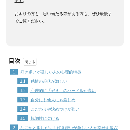
ます
。
お困りの方も、思い当たる節がある方も、ぜひ最後ま
でご覧ください。
目次
1
好き嫌いが激しい人の心理的特徴
1.1
感情の起伏が激しい
1.2
心理的に「好き」のハードルが高い
1.3
自分にも他人にも厳しめ
1.4
こだわりや決めつけが強い
1.5
協調性に欠ける
2
なにかと損しがち！好き嫌いが激しい人が幸せを遠ざ