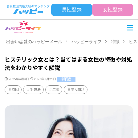
男性登録
女性登録
出会い恋愛のハッピーメール
ハッピーライフ
特徴
ヒス
ヒステリック女とは？当てはまる女性の特徴や対処
法をわかりやすく解説
特徴
2025年6月4日
2025年5月21日
原因
対処法
生態
男女向け