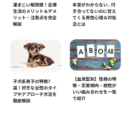
本音がわからない…付
凄まじい解放感！全裸
き合ってないのに甘え
生活のメリット＆デメ
てくる男性心理＆対処
リット・注意点を完全
法とは
解説
【血液型別】性格の特
子犬系男子の特徴7
徴・恋愛傾向・相性が
選！好きな女性のタイ
いい組み合わせを一覧
プやアプローチ方法を
で紹介
徹底解説