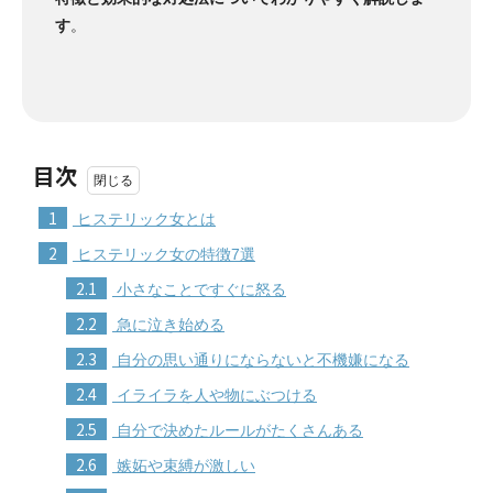
す
。
目次
1
ヒステリック女とは
2
ヒステリック女の特徴7選
2.1
小さなことですぐに怒る
2.2
急に泣き始める
2.3
自分の思い通りにならないと不機嫌になる
2.4
イライラを人や物にぶつける
2.5
自分で決めたルールがたくさんある
2.6
嫉妬や束縛が激しい