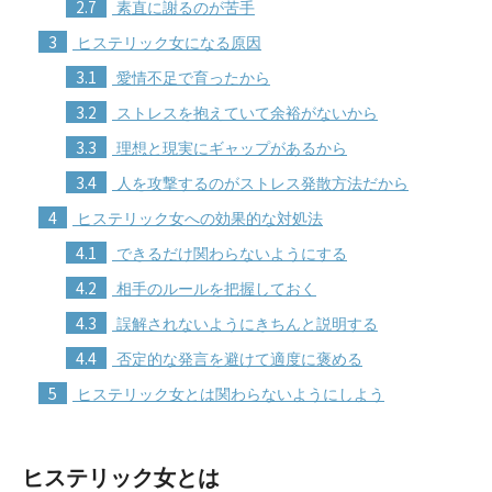
2.7
素直に謝るのが苦手
3
ヒステリック女になる原因
3.1
愛情不足で育ったから
3.2
ストレスを抱えていて余裕がないから
3.3
理想と現実にギャップがあるから
3.4
人を攻撃するのがストレス発散方法だから
4
ヒステリック女への効果的な対処法
4.1
できるだけ関わらないようにする
4.2
相手のルールを把握しておく
4.3
誤解されないようにきちんと説明する
4.4
否定的な発言を避けて適度に褒める
5
ヒステリック女とは関わらないようにしよう
ヒステリック女とは