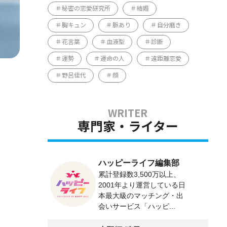
秘密の恋愛研究所
結婚
胸キュン
脈あり
自分磨き
花言葉
血液型
診断
運勢
運命の人
遠距離恋愛
野呂佳代
顔
専門家・ライター
ハッピーライフ編集部
累計登録数3,500万以上、
2001年より運営している日
本最大級のマッチング・出
会いサービス「ハッピ...