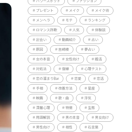
パワースポット
ファッション
プレゼント
メイク
メイク術
メンヘラ
モテ
ランキング
ロマンス詐欺
人気
体験談
出会い
動画紹介
占い
原因
吉崎綾
夢占い
女の本音
女性向け
婚活
対処法
復縁
心理テスト
恋の溜まりBar
恋愛
恋活
手相
改善方法
星座
映画
歌・曲
浮気
深層心理
特徴
生態
用語解説
男の本音
男女向け
男性向け
相性
石言葉