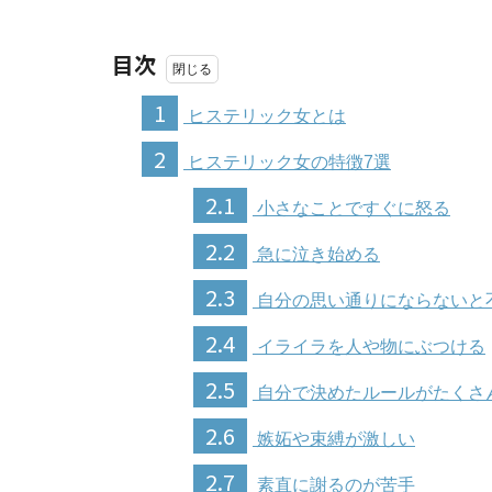
目次
1
ヒステリック女とは
2
ヒステリック女の特徴7選
2.1
小さなことですぐに怒る
2.2
急に泣き始める
2.3
自分の思い通りにならないと
2.4
イライラを人や物にぶつける
2.5
自分で決めたルールがたくさ
2.6
嫉妬や束縛が激しい
2.7
素直に謝るのが苦手