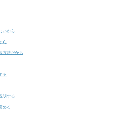
ないから
から
散方法だから
する
説明する
褒める