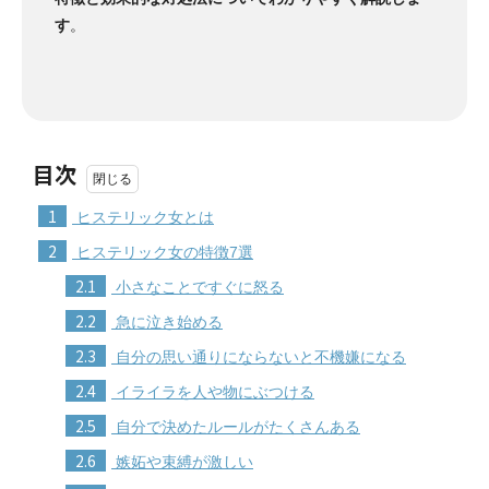
す
。
目次
1
ヒステリック女とは
2
ヒステリック女の特徴7選
2.1
小さなことですぐに怒る
2.2
急に泣き始める
2.3
自分の思い通りにならないと不機嫌になる
2.4
イライラを人や物にぶつける
2.5
自分で決めたルールがたくさんある
2.6
嫉妬や束縛が激しい