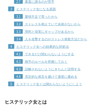
2.7
素直に謝るのが苦手
3
ヒステリック女になる原因
3.1
愛情不足で育ったから
3.2
ストレスを抱えていて余裕がないから
3.3
理想と現実にギャップがあるから
3.4
人を攻撃するのがストレス発散方法だから
4
ヒステリック女への効果的な対処法
4.1
できるだけ関わらないようにする
4.2
相手のルールを把握しておく
4.3
誤解されないようにきちんと説明する
4.4
否定的な発言を避けて適度に褒める
5
ヒステリック女とは関わらないようにしよう
ヒステリック女とは