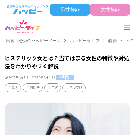
男性登録
女性登録
出会い恋愛のハッピーメール
ハッピーライフ
特徴
ヒス
ヒステリック女とは？当てはまる女性の特徴や対処
法をわかりやすく解説
特徴
2025年6月4日
2025年5月21日
原因
対処法
生態
男女向け