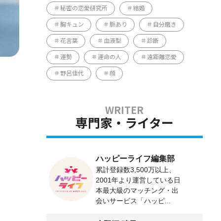
秘密の恋愛研究所
結婚
胸キュン
脈あり
自分磨き
花言葉
血液型
診断
運勢
運命の人
遠距離恋愛
野呂佳代
顔
専門家・ライター
ハッピーライフ編集部
累計登録数3,500万以上、
2001年より運営している日
本最大級のマッチング・出
会いサービス「ハッピ...