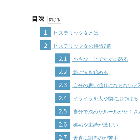
目次
1
ヒステリック女とは
2
ヒステリック女の特徴7選
2.1
小さなことですぐに怒る
2.2
急に泣き始める
2.3
自分の思い通りにならないと
2.4
イライラを人や物にぶつける
2.5
自分で決めたルールがたくさ
2.6
嫉妬や束縛が激しい
2.7
素直に謝るのが苦手