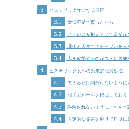
3
ヒステリック女になる原因
3.1
愛情不足で育ったから
3.2
ストレスを抱えていて余裕が
3.3
理想と現実にギャップがある
3.4
人を攻撃するのがストレス発
4
ヒステリック女への効果的な対処法
4.1
できるだけ関わらないように
4.2
相手のルールを把握しておく
4.3
誤解されないようにきちんと
4.4
否定的な発言を避けて適度に