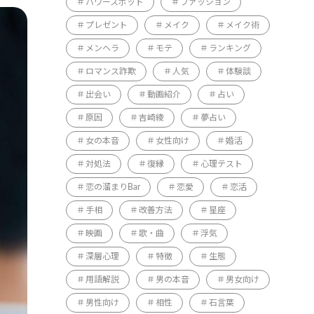
パワースポット
ファッション
プレゼント
メイク
メイク術
メンヘラ
モテ
ランキング
ロマンス詐欺
人気
体験談
出会い
動画紹介
占い
原因
吉崎綾
夢占い
女の本音
女性向け
婚活
対処法
復縁
心理テスト
恋の溜まりBar
恋愛
恋活
手相
改善方法
星座
映画
歌・曲
浮気
深層心理
特徴
生態
用語解説
男の本音
男女向け
男性向け
相性
石言葉