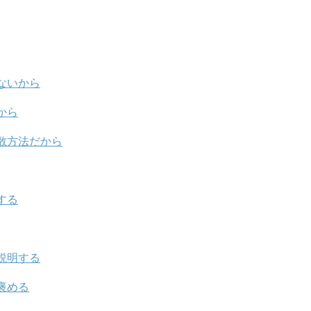
ないから
から
散方法だから
する
説明する
褒める