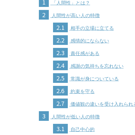
1
「人間性」とは？
2
人間性が高い人の特徴
2.1
相手の立場に立てる
2.2
感情的にならない
2.3
責任感がある
2.4
感謝の気持ちを忘れない
2.5
常識が身についている
2.6
約束を守る
2.7
価値観の違いを受け入れられ
3
人間性が低い人の特徴
3.1
自己中心的