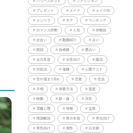
パワースポット
ファッション
プレゼント
メイク
メイク術
メンヘラ
モテ
ランキング
ロマンス詐欺
人気
体験談
出会い
動画紹介
占い
原因
吉崎綾
夢占い
女の本音
女性向け
婚活
対処法
復縁
心理テスト
恋の溜まりBar
恋愛
恋活
手相
改善方法
星座
映画
歌・曲
浮気
深層心理
特徴
生態
用語解説
男の本音
男女向け
男性向け
相性
石言葉