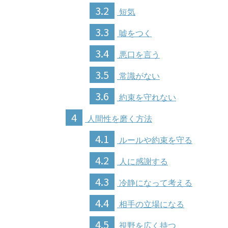
3.2
短気
3.3
嘘をつく
3.4
悪口を言う
3.5
常識がない
3.6
約束を守れない
4
人間性を磨く方法
4.1
ルールや約束を守る
4.2
人に感謝する
4.3
冷静になって考える
4.4
相手の立場になる
4.5
視野を広く持つ