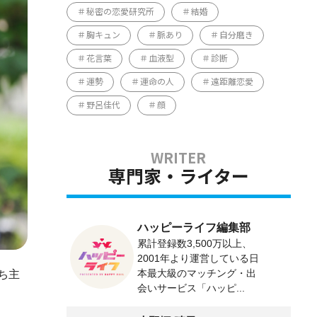
秘密の恋愛研究所
結婚
胸キュン
脈あり
自分磨き
花言葉
血液型
診断
運勢
運命の人
遠距離恋愛
野呂佳代
顔
専門家・ライター
ハッピーライフ編集部
累計登録数3,500万以上、
2001年より運営している日
本最大級のマッチング・出
ち主
会いサービス「ハッピ...