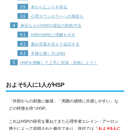
3.5
本からヒントを得る
3.6
心理カウンセラーへの相談も
4
身近な人がHSPの場合の対処方法
4.1
HSPの特性に理解を示す
4.2
褒め言葉を交えて会話する
4.3
辛辣な接し方はNG
5
HSPを理解して上手に対策・対処しよう！
およそ5人に1人がHSP
「外部からの刺激に敏感」「周囲の感情に共感しやすい」な
どの特徴を持つHSP。
これはHSPの研究を重ねてきた心理学者エレイン・アーロン
博士によって提唱された概念であり、現代では『
およそ5人に