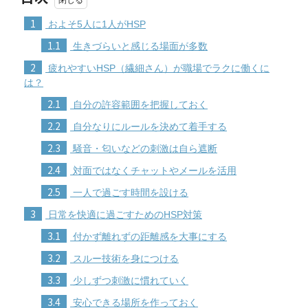
1
およそ5人に1人がHSP
1.1
生きづらいと感じる場面が多数
2
疲れやすいHSP（繊細さん）が職場でラクに働くに
は？
2.1
自分の許容範囲を把握しておく
2.2
自分なりにルールを決めて着手する
2.3
騒音・匂いなどの刺激は自ら遮断
2.4
対面ではなくチャットやメールを活用
2.5
一人で過ごす時間を設ける
3
日常を快適に過ごすためのHSP対策
3.1
付かず離れずの距離感を大事にする
3.2
スルー技術を身につける
3.3
少しずつ刺激に慣れていく
3.4
安心できる場所を作っておく