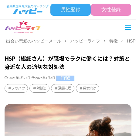
男性登録
女性登録
出会い恋愛のハッピーメール
ハッピーライフ
特徴
HS
HSP（繊細さん）が職場でラクに働くには？対策と
身近な人の適切な対処法
特徴
2021年3月27日
2026年1月6日
ノウハウ
対処法
深層心理
男女向け