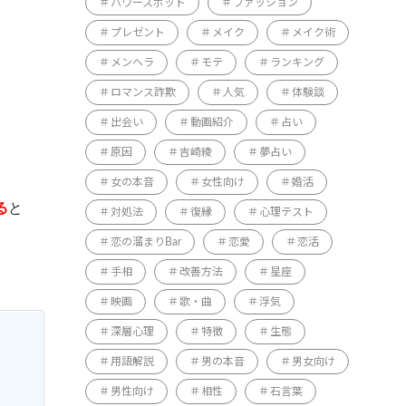
パワースポット
ファッション
プレゼント
メイク
メイク術
メンヘラ
モテ
ランキング
ロマンス詐欺
人気
体験談
出会い
動画紹介
占い
原因
吉崎綾
夢占い
女の本音
女性向け
婚活
る
と
対処法
復縁
心理テスト
恋の溜まりBar
恋愛
恋活
手相
改善方法
星座
映画
歌・曲
浮気
深層心理
特徴
生態
用語解説
男の本音
男女向け
男性向け
相性
石言葉