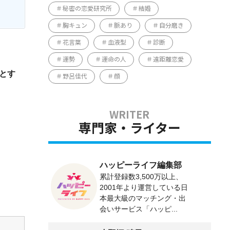
秘密の恋愛研究所
結婚
胸キュン
脈あり
自分磨き
花言葉
血液型
診断
運勢
運命の人
遠距離恋愛
とす
野呂佳代
顔
専門家・ライター
ハッピーライフ編集部
累計登録数3,500万以上、
2001年より運営している日
本最大級のマッチング・出
会いサービス「ハッピ...