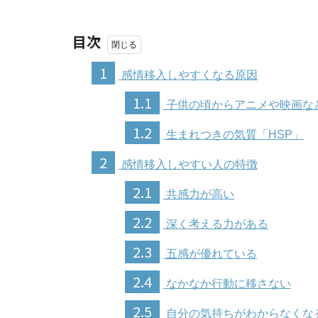
目次
1
感情移入しやすくなる原因
1.1
子供の頃からアニメや映画な
1.2
生まれつきの気質「HSP」
2
感情移入しやすい人の特徴
2.1
共感力が高い
2.2
深く考える力がある
2.3
五感が優れている
2.4
なかなか行動に移さない
2.5
自分の気持ちがわからなくな