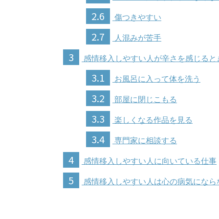
2.6
傷つきやすい
2.7
人混みが苦手
3
感情移入しやすい人が辛さを感じると
3.1
お風呂に入って体を洗う
3.2
部屋に閉じこもる
3.3
楽しくなる作品を見る
3.4
専門家に相談する
4
感情移入しやすい人に向いている仕事
5
感情移入しやすい人は心の病気になら