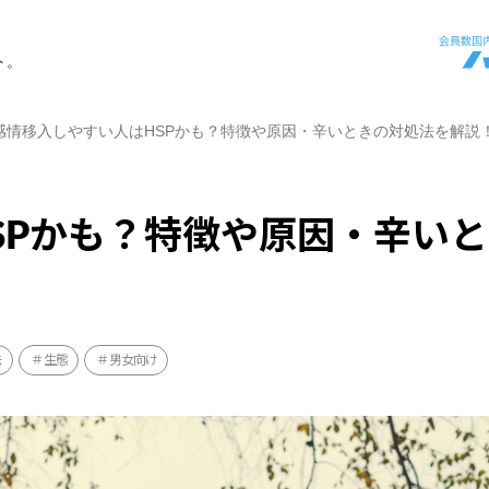
ト。
感情移入しやすい人はHSPかも？特徴や原因・辛いときの対処法を解説
SPかも？特徴や原因・辛い
法
生態
男女向け