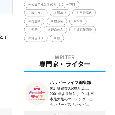
秘密の恋愛研究所
結婚
胸キュン
脈あり
自分磨き
花言葉
血液型
診断
運勢
運命の人
遠距離恋愛
とす
野呂佳代
顔
専門家・ライター
ハッピーライフ編集部
累計登録数3,500万以上、
2001年より運営している日
本最大級のマッチング・出
会いサービス「ハッピ...