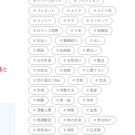
パワースポット
ファッション
プレゼント
メイク
メイク術
メンヘラ
モテ
ランキング
ロマンス詐欺
人気
体験談
出会い
動画紹介
占い
原因
吉崎綾
夢占い
女の本音
女性向け
婚活
る
と
対処法
復縁
心理テスト
恋の溜まりBar
恋愛
恋活
手相
改善方法
星座
映画
歌・曲
浮気
深層心理
特徴
生態
用語解説
男の本音
男女向け
男性向け
相性
石言葉