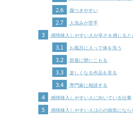
2.6
傷つきやすい
2.7
人混みが苦手
3
感情移入しやすい人が辛さを感じると
3.1
お風呂に入って体を洗う
3.2
部屋に閉じこもる
3.3
楽しくなる作品を見る
3.4
専門家に相談する
4
感情移入しやすい人に向いている仕事
5
感情移入しやすい人は心の病気になら