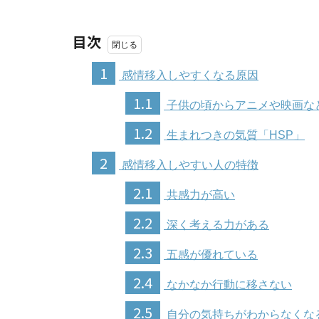
目次
1
感情移入しやすくなる原因
1.1
子供の頃からアニメや映画な
1.2
生まれつきの気質「HSP」
2
感情移入しやすい人の特徴
2.1
共感力が高い
2.2
深く考える力がある
2.3
五感が優れている
2.4
なかなか行動に移さない
2.5
自分の気持ちがわからなくな