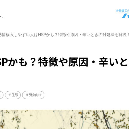
ト。
感情移入しやすい人はHSPかも？特徴や原因・辛いときの対処法を解説
SPかも？特徴や原因・辛い
法
生態
男女向け